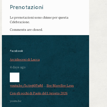
Prenotazioni
Le prenotazioni sono chiuse per questa
Celebrazione.
Comments are closed.
Facebook
Arcidiocesi di Lucca
4 days ago
youtu.be/5cAwjj0FujM
...
See More
See Less
Con gli occhi di Paolo del 1 Agosto 2026
youtu.be