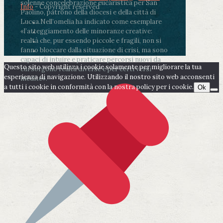
solenne concelebrazione eucaristica per San
Info
- Copyright reserved
Paolino, patrono della diocesi e della città di
Lucca.
Nell’omelia ha indicato come esemplare
«l’atteggiamento delle minoranze creative:
realtà che, pur essendo piccole e fragili, non si
fanno bloccare dalla situazione di crisi, ma sono
capaci di intuire e praticare percorsi nuovi da
Questo sito web utilizza i cookie solamente per migliorare la tua
cui sorgono realtà diverse e per certi versi
esperienza di navigazione. Utilizzando il nostro sito web acconsenti
inedite».
a tutti i cookie in conformità con la nostra policy per i cookie.
Ok