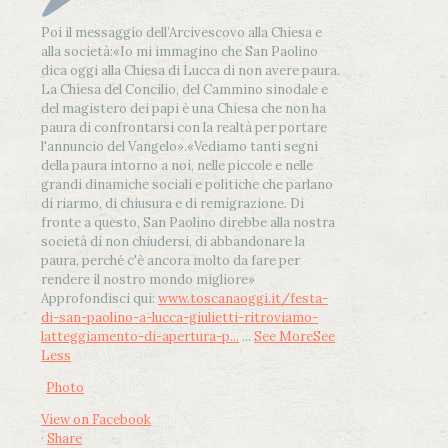
Poi il messaggio dell’Arcivescovo alla Chiesa e
alla società:
«Io mi immagino che San Paolino
dica oggi alla Chiesa di Lucca di non avere paura.
La Chiesa del Concilio, del Cammino sinodale e
del magistero dei papi è una Chiesa che non ha
paura di confrontarsi con la realtà per portare
l'annuncio del Vangelo»
.
«Vediamo tanti segni
della paura intorno a noi, nelle piccole e nelle
grandi dinamiche sociali e politiche che parlano
di riarmo, di chiusura e di remigrazione. Di
fronte a questo, San Paolino direbbe alla nostra
società di non chiudersi, di abbandonare la
paura, perché c'è ancora molto da fare per
rendere il nostro mondo migliore»
Approfondisci qui:
www.toscanaoggi.it/festa-
di-san-paolino-a-lucca-giulietti-ritroviamo-
latteggiamento-di-apertura-p...
...
See More
See
Less
Photo
View on Facebook
·
Share