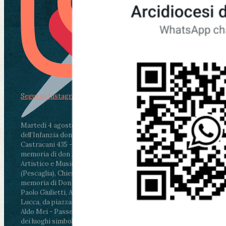
Segui su Instagram
Martedì 4 agosto2026
ore 11:30 - Lucca, Scuola
dell’Infanzia don Aldo Mei - Viale Castruccio
Castracani 435 - Inaugurazione murales in
memoria di don Aldo Mei curato dal Liceo
Artistico e Musicale “Passaglia”
.
ore 18 - Fiano
(Pescaglia), Chiesa parrocchiale - Messa in
memoria di Don Aldo Mei celebrata da mons.
Paolo Giulietti, Arcivescovo di Lucca
.
ore 20.30 -
Lucca, da piazza San Michele al Cippo di don
Aldo Mei - Passeggiata della Memoria in alcuni
dei luoghi simbolo della città. Ritrovo alle ore