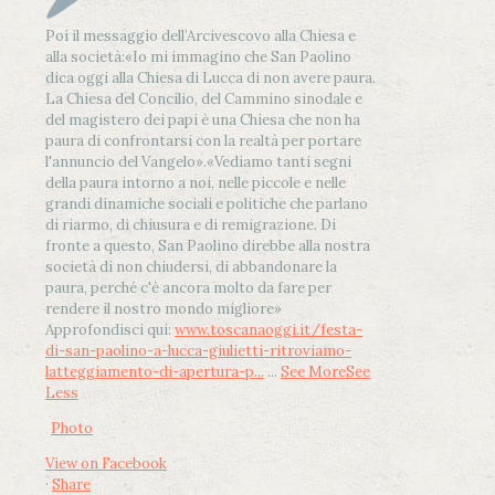
Poi il messaggio dell’Arcivescovo alla Chiesa e
alla società:
«Io mi immagino che San Paolino
dica oggi alla Chiesa di Lucca di non avere paura.
La Chiesa del Concilio, del Cammino sinodale e
del magistero dei papi è una Chiesa che non ha
paura di confrontarsi con la realtà per portare
l'annuncio del Vangelo»
.
«Vediamo tanti segni
della paura intorno a noi, nelle piccole e nelle
grandi dinamiche sociali e politiche che parlano
di riarmo, di chiusura e di remigrazione. Di
fronte a questo, San Paolino direbbe alla nostra
società di non chiudersi, di abbandonare la
paura, perché c'è ancora molto da fare per
rendere il nostro mondo migliore»
Approfondisci qui:
www.toscanaoggi.it/festa-
di-san-paolino-a-lucca-giulietti-ritroviamo-
latteggiamento-di-apertura-p...
...
See More
See
Less
Photo
View on Facebook
·
Share