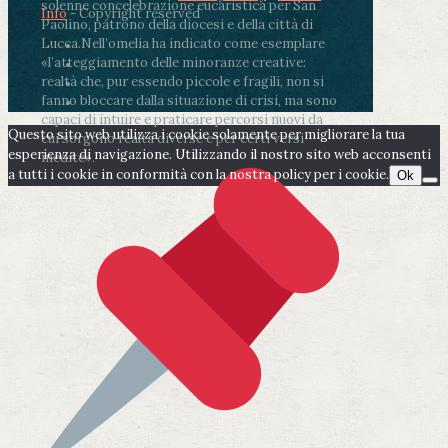
solenne concelebrazione eucaristica per San
Info
- Copyright reserved
Paolino, patrono della diocesi e della città di
Lucca.
Nell’omelia ha indicato come esemplare
«l’atteggiamento delle minoranze creative:
realtà che, pur essendo piccole e fragili, non si
fanno bloccare dalla situazione di crisi, ma sono
capaci di intuire e praticare percorsi nuovi da
Questo sito web utilizza i cookie solamente per migliorare la tua
cui sorgono realtà diverse e per certi versi
esperienza di navigazione. Utilizzando il nostro sito web acconsenti
inedite».
a tutti i cookie in conformità con la nostra policy per i cookie.
Ok