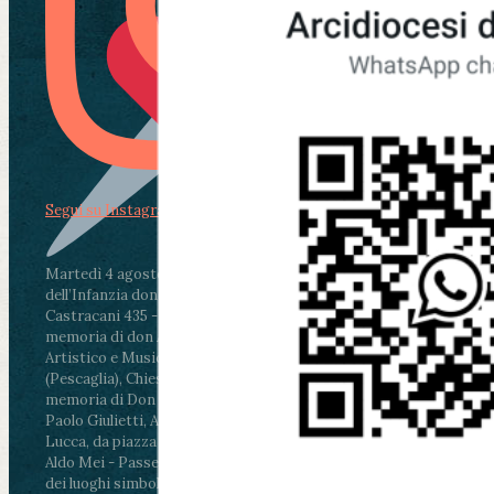
Segui su Instagram
Martedì 4 agosto2026
ore 11:30 - Lucca, Scuola
dell’Infanzia don Aldo Mei - Viale Castruccio
Castracani 435 - Inaugurazione murales in
memoria di don Aldo Mei curato dal Liceo
Artistico e Musicale “Passaglia”
.
ore 18 - Fiano
(Pescaglia), Chiesa parrocchiale - Messa in
memoria di Don Aldo Mei celebrata da mons.
Paolo Giulietti, Arcivescovo di Lucca
.
ore 20.30 -
Lucca, da piazza San Michele al Cippo di don
Aldo Mei - Passeggiata della Memoria in alcuni
dei luoghi simbolo della città. Ritrovo alle ore