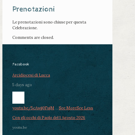
Prenotazioni
Le prenotazioni sono chiuse per questa
Celebrazione.
Comments are closed.
Facebook
Arcidiocesi di Lucca
5 days ago
youtu.be/5cAwjj0FujM
...
See More
See Less
Con gli occhi di Paolo del 1 Agosto 2026
youtu.be