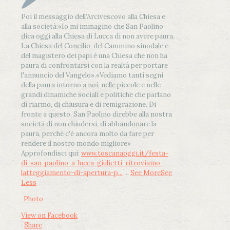
Poi il messaggio dell’Arcivescovo alla Chiesa e
alla società:
«Io mi immagino che San Paolino
dica oggi alla Chiesa di Lucca di non avere paura.
La Chiesa del Concilio, del Cammino sinodale e
del magistero dei papi è una Chiesa che non ha
paura di confrontarsi con la realtà per portare
l'annuncio del Vangelo»
.
«Vediamo tanti segni
della paura intorno a noi, nelle piccole e nelle
grandi dinamiche sociali e politiche che parlano
di riarmo, di chiusura e di remigrazione. Di
fronte a questo, San Paolino direbbe alla nostra
società di non chiudersi, di abbandonare la
paura, perché c'è ancora molto da fare per
rendere il nostro mondo migliore»
Approfondisci qui:
www.toscanaoggi.it/festa-
di-san-paolino-a-lucca-giulietti-ritroviamo-
latteggiamento-di-apertura-p...
...
See More
See
Less
Photo
View on Facebook
·
Share