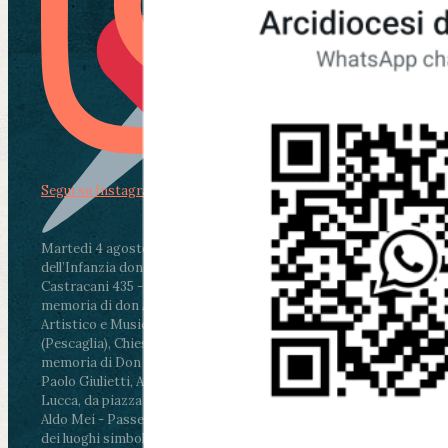
Segui su Instagram
Martedì 4 agosto2026
ore 11:30 - Lucca, Scuola
dell’Infanzia don Aldo Mei - Viale Castruccio
Castracani 435 - Inaugurazione murales in
memoria di don Aldo Mei curato dal Liceo
Artistico e Musicale “Passaglia”
.
ore 18 - Fiano
(Pescaglia), Chiesa parrocchiale - Messa in
memoria di Don Aldo Mei celebrata da mons.
Paolo Giulietti, Arcivescovo di Lucca
.
ore 20.30 -
Lucca, da piazza San Michele al Cippo di don
Aldo Mei - Passeggiata della Memoria in alcuni
dei luoghi simbolo della città. Ritrovo alle ore