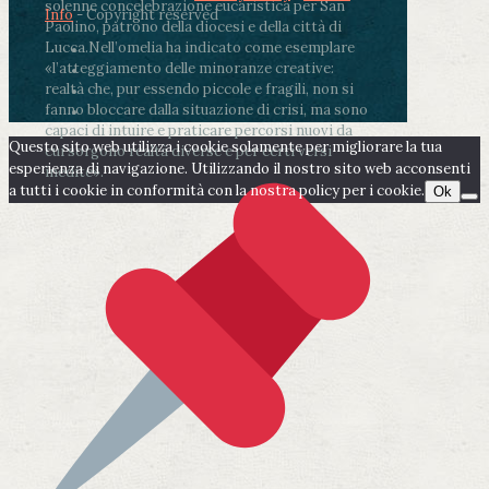
solenne concelebrazione eucaristica per San
Info
- Copyright reserved
Paolino, patrono della diocesi e della città di
Lucca.
Nell’omelia ha indicato come esemplare
«l’atteggiamento delle minoranze creative:
realtà che, pur essendo piccole e fragili, non si
fanno bloccare dalla situazione di crisi, ma sono
capaci di intuire e praticare percorsi nuovi da
Questo sito web utilizza i cookie solamente per migliorare la tua
cui sorgono realtà diverse e per certi versi
esperienza di navigazione. Utilizzando il nostro sito web acconsenti
inedite».
a tutti i cookie in conformità con la nostra policy per i cookie.
Ok