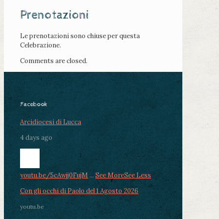
Prenotazioni
Le prenotazioni sono chiuse per questa
Celebrazione.
Comments are closed.
Facebook
Arcidiocesi di Lucca
4 days ago
youtu.be/5cAwjj0FujM
...
See More
See Less
Con gli occhi di Paolo del 1 Agosto 2026
youtu.be