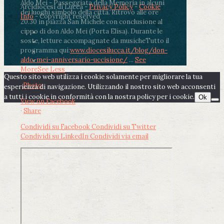
Aldo Mei - Passeggiata della Memoria in alcuni
Arcidiocesi di Lucca -
Privacy Policy
-
Cookie
dei luoghi simbolo della città. Ritrovo alle ore
Info
- Copyright reserved
20.30 in piazza San Michele con conclusione al
cippo di don Aldo Mei (Porta Elisa). Durante le
soste, letture accompagnate da musiche
Tutto il
programma qui:
www.diocesilucca.it/blog/don-
aldo-mei-anniversario-uccisione/
...
See
More
See Less
Questo sito web utilizza i cookie solamente per migliorare la tua
Photo
esperienza di navigazione. Utilizzando il nostro sito web acconsenti
a tutti i cookie in conformità con la nostra policy per i cookie.
Ok
View on Facebook
·
Share
Condividi su Facebook
Condividi su Twitter
Condividi su LinkedIn
Condividi via email