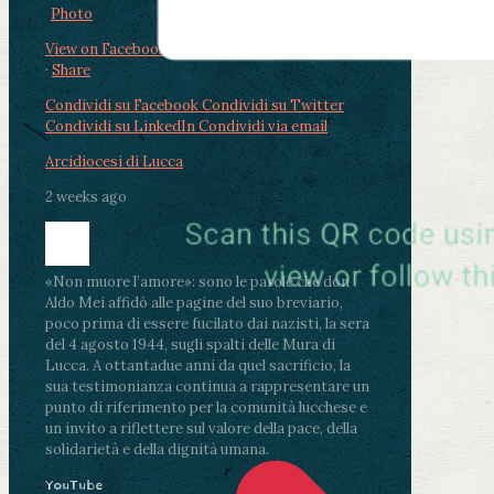
Photo
View on Facebook
·
Share
Condividi su Facebook
Condividi su Twitter
Condividi su LinkedIn
Condividi via email
Arcidiocesi di Lucca
2 weeks ago
«Non muore l’amore»: sono le parole che don
Aldo Mei affidò alle pagine del suo breviario,
poco prima di essere fucilato dai nazisti, la sera
del 4 agosto 1944, sugli spalti delle Mura di
Lucca. A ottantadue anni da quel sacrificio, la
sua testimonianza continua a rappresentare un
punto di riferimento per la comunità lucchese e
un invito a riflettere sul valore della pace, della
solidarietà e della dignità umana.
YouTube