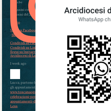
youtu.be
Da Assisi con i giovani per Celebrare il Perdono
di Assisi del 2 Ag...
Video
View on Facebook
·
Share
Condividi su Facebook
Condividi su Twitter
Condividi su LinkedIn
Condividi via email
Segui su Instagram
Arcidiocesi di Lucca
1 week ago
Lucca, partono le celebrazioni per don Aldo Mei:
gli appuntamenti dal 2 al 4 agosto
www.toscanaoggi.it/lucca-partono-le-
celebrazioni-per-don-aldo-mei-gli-
appuntamenti-dal-2-al-4-ago...
...
See More
See
Less