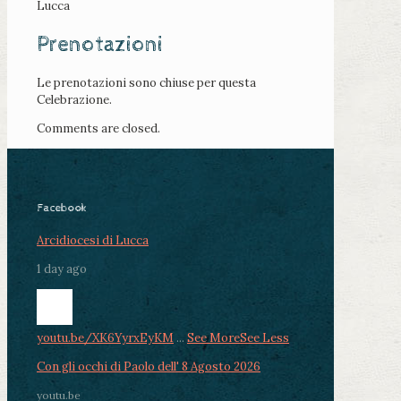
Lucca
Prenotazioni
Le prenotazioni sono chiuse per questa
Celebrazione.
Comments are closed.
Facebook
Arcidiocesi di Lucca
1 day ago
youtu.be/XK6YyrxEyKM
...
See More
See Less
Con gli occhi di Paolo dell' 8 Agosto 2026
youtu.be