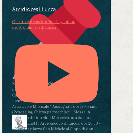
Arcidiocesi Lucca
Questo è il canale ufficiale youtube
dell'Arcidiocesi di Lucca
Martedì 4 agosto2026
ore 11:30 - Lucca, Scuola
dell’Infanzia don Aldo Mei - Viale Castruccio
Castracani 435 - Inaugurazione murales in
memoria di don Aldo Mei curato dal Liceo
Artistico e Musicale “Passaglia”
.
ore 18 - Fiano
(Pescaglia), Chiesa parrocchiale - Messa in
memoria di Don Aldo Mei celebrata da mons.
Paolo Giulietti, Arcivescovo di Lucca
.
ore 20.30 -
Lucca, da piazza San Michele al Cippo di don