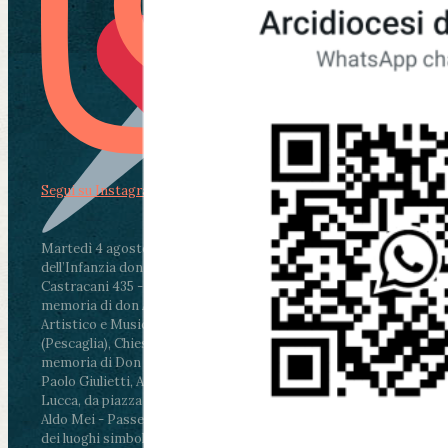
Segui su Instagram
Martedì 4 agosto2026
ore 11:30 - Lucca, Scuola
dell’Infanzia don Aldo Mei - Viale Castruccio
Castracani 435 - Inaugurazione murales in
memoria di don Aldo Mei curato dal Liceo
Artistico e Musicale “Passaglia”
.
ore 18 - Fiano
(Pescaglia), Chiesa parrocchiale - Messa in
memoria di Don Aldo Mei celebrata da mons.
Paolo Giulietti, Arcivescovo di Lucca
.
ore 20.30 -
Lucca, da piazza San Michele al Cippo di don
Aldo Mei - Passeggiata della Memoria in alcuni
dei luoghi simbolo della città. Ritrovo alle ore