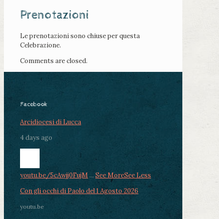
Prenotazioni
Le prenotazioni sono chiuse per questa
Celebrazione.
Comments are closed.
Facebook
Arcidiocesi di Lucca
4 days ago
youtu.be/5cAwjj0FujM
...
See More
See Less
Con gli occhi di Paolo del 1 Agosto 2026
youtu.be