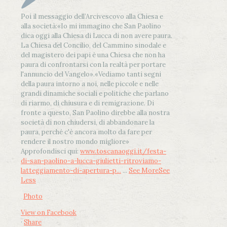
Poi il messaggio dell’Arcivescovo alla Chiesa e
alla società:
«Io mi immagino che San Paolino
dica oggi alla Chiesa di Lucca di non avere paura.
La Chiesa del Concilio, del Cammino sinodale e
del magistero dei papi è una Chiesa che non ha
paura di confrontarsi con la realtà per portare
l'annuncio del Vangelo»
.
«Vediamo tanti segni
della paura intorno a noi, nelle piccole e nelle
grandi dinamiche sociali e politiche che parlano
di riarmo, di chiusura e di remigrazione. Di
fronte a questo, San Paolino direbbe alla nostra
società di non chiudersi, di abbandonare la
paura, perché c'è ancora molto da fare per
rendere il nostro mondo migliore»
Approfondisci qui:
www.toscanaoggi.it/festa-
di-san-paolino-a-lucca-giulietti-ritroviamo-
latteggiamento-di-apertura-p...
...
See More
See
Less
Photo
View on Facebook
·
Share