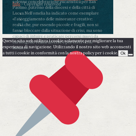
solenne concelebrazione eucaristica per San
Info
- Copyright reserved
Paolino, patrono della diocesi e della città di
Lucca.
Nell’omelia ha indicato come esemplare
«l’atteggiamento delle minoranze creative:
realtà che, pur essendo piccole e fragili, non si
fanno bloccare dalla situazione di crisi, ma sono
capaci di intuire e praticare percorsi nuovi da
Questo sito web utilizza i cookie solamente per migliorare la tua
cui sorgono realtà diverse e per certi versi
esperienza di navigazione. Utilizzando il nostro sito web acconsenti
inedite».
a tutti i cookie in conformità con la nostra policy per i cookie.
Ok