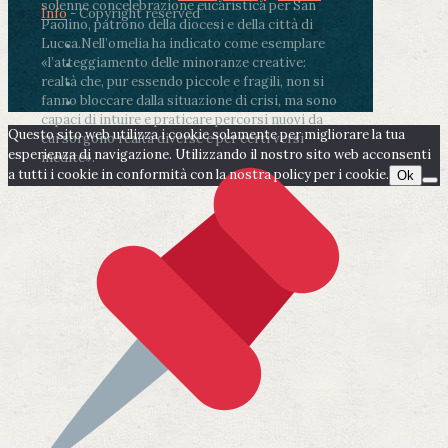
solenne concelebrazione eucaristica per San
Info
- Copyright reserved
Paolino, patrono della diocesi e della città di
Lucca.
Nell’omelia ha indicato come esemplare
«l’atteggiamento delle minoranze creative:
realtà che, pur essendo piccole e fragili, non si
fanno bloccare dalla situazione di crisi, ma sono
capaci di intuire e praticare percorsi nuovi da
Questo sito web utilizza i cookie solamente per migliorare la tua
cui sorgono realtà diverse e per certi versi
esperienza di navigazione. Utilizzando il nostro sito web acconsenti
inedite».
a tutti i cookie in conformità con la nostra policy per i cookie.
Ok