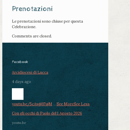
Prenotazioni
Le prenotazioni sono chiuse per questa
Celebrazione.
Comments are closed.
Facebook
Arcidiocesi di Lucca
4 days ago
youtu.be/5cAwjj0FujM
...
See More
See Less
Con gli occhi di Paolo del 1 Agosto 2026
youtu.be