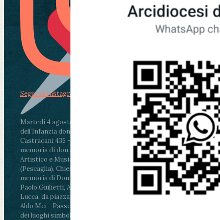
Segui su Instagram
Martedì 4 agosto2026
ore 11:30 - Lucca, Scuola
dell’Infanzia don Aldo Mei - Viale Castruccio
Castracani 435 - Inaugurazione murales in
memoria di don Aldo Mei curato dal Liceo
Artistico e Musicale “Passaglia”
.
ore 18 - Fiano
(Pescaglia), Chiesa parrocchiale - Messa in
memoria di Don Aldo Mei celebrata da mons.
Paolo Giulietti, Arcivescovo di Lucca
.
ore 20.30 -
Lucca, da piazza San Michele al Cippo di don
Aldo Mei - Passeggiata della Memoria in alcuni
dei luoghi simbolo della città. Ritrovo alle ore