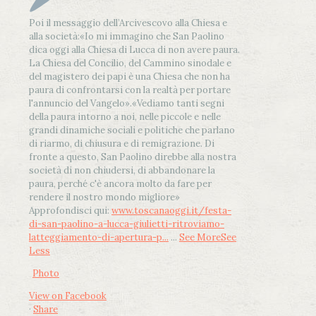
Poi il messaggio dell’Arcivescovo alla Chiesa e
alla società:
«Io mi immagino che San Paolino
dica oggi alla Chiesa di Lucca di non avere paura.
La Chiesa del Concilio, del Cammino sinodale e
del magistero dei papi è una Chiesa che non ha
paura di confrontarsi con la realtà per portare
l'annuncio del Vangelo»
.
«Vediamo tanti segni
della paura intorno a noi, nelle piccole e nelle
grandi dinamiche sociali e politiche che parlano
di riarmo, di chiusura e di remigrazione. Di
fronte a questo, San Paolino direbbe alla nostra
società di non chiudersi, di abbandonare la
paura, perché c'è ancora molto da fare per
rendere il nostro mondo migliore»
Approfondisci qui:
www.toscanaoggi.it/festa-
di-san-paolino-a-lucca-giulietti-ritroviamo-
latteggiamento-di-apertura-p...
...
See More
See
Less
Photo
View on Facebook
·
Share