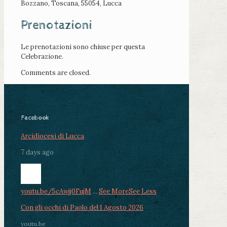
Bozzano, Toscana, 55054, Lucca
Prenotazioni
Le prenotazioni sono chiuse per questa
Celebrazione.
Comments are closed.
Facebook
Arcidiocesi di Lucca
7 days ago
youtu.be/5cAwjj0FujM
...
See More
See Less
Con gli occhi di Paolo del 1 Agosto 2026
youtu.be