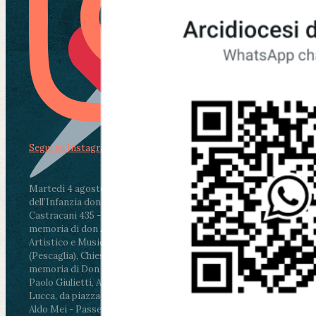
Segui su Instagram
Martedì 4 agosto2026
ore 11:30 - Lucca, Scuola
dell’Infanzia don Aldo Mei - Viale Castruccio
Castracani 435 - Inaugurazione murales in
memoria di don Aldo Mei curato dal Liceo
Artistico e Musicale “Passaglia”
.
ore 18 - Fiano
(Pescaglia), Chiesa parrocchiale - Messa in
memoria di Don Aldo Mei celebrata da mons.
Paolo Giulietti, Arcivescovo di Lucca
.
ore 20.30 -
Lucca, da piazza San Michele al Cippo di don
Aldo Mei - Passeggiata della Memoria in alcuni