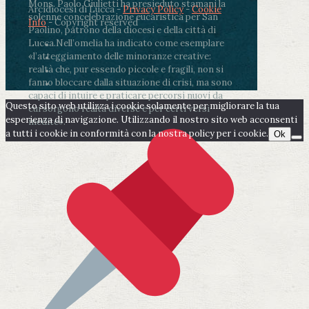
Mons. Paolo Giulietti ha presieduto stamani la
Arcidiocesi di Lucca -
Privacy Policy
-
Cookie
solenne concelebrazione eucaristica per San
Info
- Copyright reserved
Paolino, patrono della diocesi e della città di
Lucca.
Nell’omelia ha indicato come esemplare
«l’atteggiamento delle minoranze creative:
realtà che, pur essendo piccole e fragili, non si
fanno bloccare dalla situazione di crisi, ma sono
capaci di intuire e praticare percorsi nuovi da
Questo sito web utilizza i cookie solamente per migliorare la tua
cui sorgono realtà diverse e per certi versi
esperienza di navigazione. Utilizzando il nostro sito web acconsenti
inedite».
a tutti i cookie in conformità con la nostra policy per i cookie.
Ok