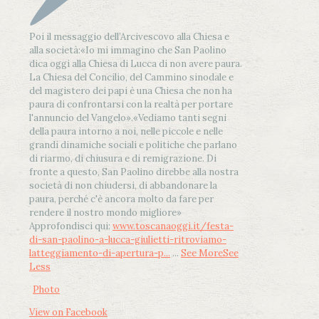
Poi il messaggio dell’Arcivescovo alla Chiesa e
alla società:
«Io mi immagino che San Paolino
dica oggi alla Chiesa di Lucca di non avere paura.
La Chiesa del Concilio, del Cammino sinodale e
del magistero dei papi è una Chiesa che non ha
paura di confrontarsi con la realtà per portare
l'annuncio del Vangelo»
.
«Vediamo tanti segni
della paura intorno a noi, nelle piccole e nelle
grandi dinamiche sociali e politiche che parlano
di riarmo, di chiusura e di remigrazione. Di
fronte a questo, San Paolino direbbe alla nostra
società di non chiudersi, di abbandonare la
paura, perché c'è ancora molto da fare per
rendere il nostro mondo migliore»
Approfondisci qui:
www.toscanaoggi.it/festa-
di-san-paolino-a-lucca-giulietti-ritroviamo-
latteggiamento-di-apertura-p...
...
See More
See
Less
Photo
View on Facebook