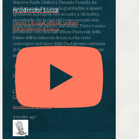
Vescovo Paolo Giulietti. Durante l'omelia, ha
rivolto parole di profonda gratitudine a quanti
Arcidiocesi Lucca
spendono la propria vita accanto a chi soffre,
ricordando che la cura del corpo non può mai
Questo è il canale ufficiale youtube
prescindere dal ristoro dell'anima.
.
Tutto è stato
dell'Arcidiocesi di Lucca
promosso con cura dall'Ufficio Pastorale della
Salute dell'Arcidiocesi di Lucca e ha visto
convergere nel cuore della Garfagnana centinaia
di fedeli, operatori sanitari, volontari e persone
segnate dalla malattia.
...
See More
See Less
Photo
View on Facebook
·
Share
Condividi su Facebook
Condividi su Twitter
Condividi su LinkedIn
Condividi via email
Arcidiocesi di Lucca
4 weeks ago