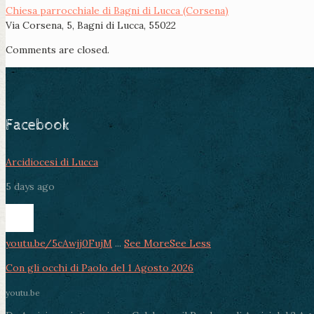
Chiesa parrocchiale di Bagni di Lucca (Corsena)
Via Corsena, 5, Bagni di Lucca, 55022
Comments are closed.
Facebook
Arcidiocesi di Lucca
5 days ago
youtu.be/5cAwjj0FujM
...
See More
See Less
Con gli occhi di Paolo del 1 Agosto 2026
youtu.be