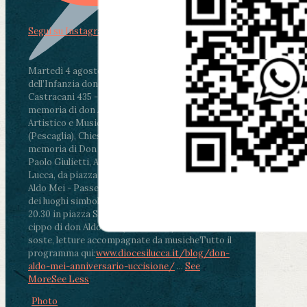
Segui su Instagram
Martedì 4 agosto2026
ore 11:30 - Lucca, Scuola
dell’Infanzia don Aldo Mei - Viale Castruccio
Castracani 435 - Inaugurazione murales in
memoria di don Aldo Mei curato dal Liceo
Artistico e Musicale “Passaglia”
.
ore 18 - Fiano
(Pescaglia), Chiesa parrocchiale - Messa in
memoria di Don Aldo Mei celebrata da mons.
Paolo Giulietti, Arcivescovo di Lucca
.
ore 20.30 -
Lucca, da piazza San Michele al Cippo di don
Aldo Mei - Passeggiata della Memoria in alcuni
dei luoghi simbolo della città. Ritrovo alle ore
20.30 in piazza San Michele con conclusione al
cippo di don Aldo Mei (Porta Elisa). Durante le
soste, letture accompagnate da musiche
Tutto il
programma qui:
www.diocesilucca.it/blog/don-
aldo-mei-anniversario-uccisione/
...
See
More
See Less
Photo