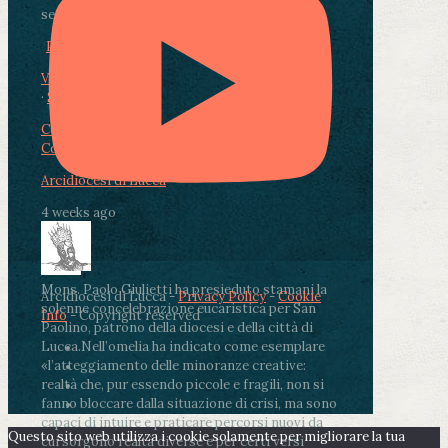
segnate dalla malattia.
...
See More
See Less
Photo
View on Facebook
·
Share
Condividi su Facebook
Condividi su Twitter
Condividi su LinkedIn
Condividi via email
Arcidiocesi di Lucca
4 weeks ago
Mons. Paolo Giulietti ha presieduto stamani la
Arcidiocesi di Lucca -
Privacy Policy
-
Cookie
solenne concelebrazione eucaristica per San
Info
- Copyright reserved
Paolino, patrono della diocesi e della città di
Lucca.
Nell’omelia ha indicato come esemplare
«l’atteggiamento delle minoranze creative:
realtà che, pur essendo piccole e fragili, non si
fanno bloccare dalla situazione di crisi, ma sono
capaci di intuire e praticare percorsi nuovi da
Questo sito web utilizza i cookie solamente per migliorare la tua
cui sorgono realtà diverse e per certi versi