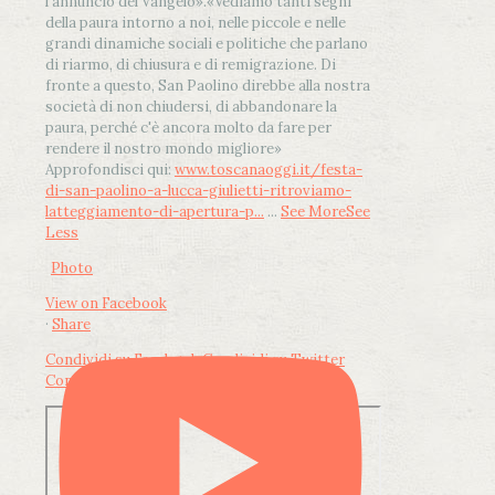
l'annuncio del Vangelo»
.
«Vediamo tanti segni
della paura intorno a noi, nelle piccole e nelle
grandi dinamiche sociali e politiche che parlano
di riarmo, di chiusura e di remigrazione. Di
fronte a questo, San Paolino direbbe alla nostra
società di non chiudersi, di abbandonare la
paura, perché c'è ancora molto da fare per
rendere il nostro mondo migliore»
Approfondisci qui:
www.toscanaoggi.it/festa-
di-san-paolino-a-lucca-giulietti-ritroviamo-
latteggiamento-di-apertura-p...
...
See More
See
Less
Photo
View on Facebook
·
Share
Condividi su Facebook
Condividi su Twitter
Condividi su LinkedIn
Condividi via email