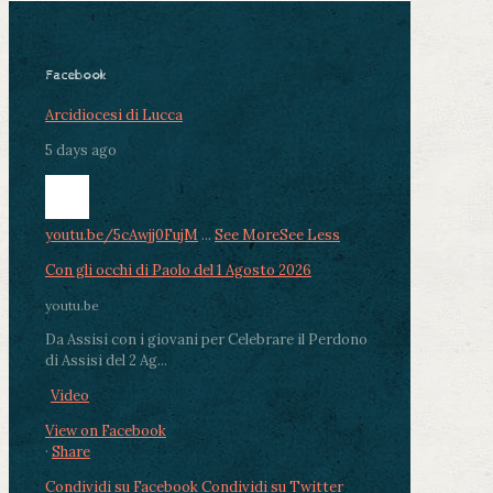
Facebook
Arcidiocesi di Lucca
5 days ago
youtu.be/5cAwjj0FujM
...
See More
See Less
Con gli occhi di Paolo del 1 Agosto 2026
youtu.be
Da Assisi con i giovani per Celebrare il Perdono
di Assisi del 2 Ag...
Video
View on Facebook
·
Share
Condividi su Facebook
Condividi su Twitter