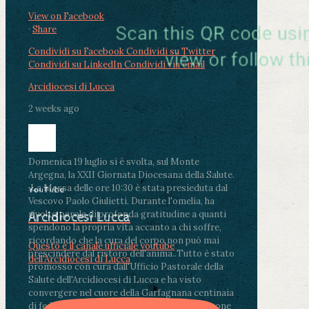
View on Facebook
·
Share
Condividi su Facebook
Condividi su Twitter
Condividi su LinkedIn
Condividi via email
Arcidiocesi di Lucca
2 weeks ago
Domenica 19 luglio si è svolta, sul Monte
Argegna, la XXII Giornata Diocesana della Salute.
.
La Messa delle ore 10:30 è stata presieduta dal
YouTube
Vescovo Paolo Giulietti. Durante l'omelia, ha
rivolto parole di profonda gratitudine a quanti
Arcidiocesi Lucca
spendono la propria vita accanto a chi soffre,
ricordando che la cura del corpo non può mai
Questo è il canale ufficiale youtube
prescindere dal ristoro dell'anima.
.
Tutto è stato
dell'Arcidiocesi di Lucca
promosso con cura dall'Ufficio Pastorale della
Salute dell'Arcidiocesi di Lucca e ha visto
convergere nel cuore della Garfagnana centinaia
di fedeli, operatori sanitari, volontari e persone