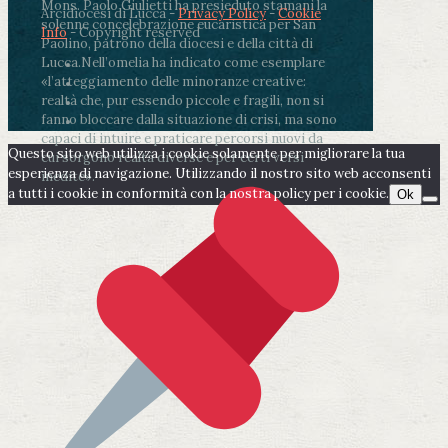
Mons. Paolo Giulietti ha presieduto stamani la
Arcidiocesi di Lucca -
Privacy Policy
-
Cookie
solenne concelebrazione eucaristica per San
Info
- Copyright reserved
Paolino, patrono della diocesi e della città di
Lucca.
Nell’omelia ha indicato come esemplare
«l’atteggiamento delle minoranze creative:
realtà che, pur essendo piccole e fragili, non si
fanno bloccare dalla situazione di crisi, ma sono
capaci di intuire e praticare percorsi nuovi da
Questo sito web utilizza i cookie solamente per migliorare la tua
cui sorgono realtà diverse e per certi versi
esperienza di navigazione. Utilizzando il nostro sito web acconsenti
inedite».
a tutti i cookie in conformità con la nostra policy per i cookie.
Ok