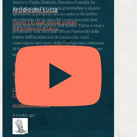
Vescovo Paolo Giulietti. Durante l'omelia, ha
rivolto parole di profonda gratitudine a quanti
Arcidiocesi Lucca
spendono la propria vita accanto a chi soffre,
ricordando che la cura del corpo non può mai
Questo è il canale ufficiale youtube
prescindere dal ristoro dell'anima.
.
Tutto è stato
dell'Arcidiocesi di Lucca
promosso con cura dall'Ufficio Pastorale della
Salute dell'Arcidiocesi di Lucca e ha visto
convergere nel cuore della Garfagnana centinaia
di fedeli, operatori sanitari, volontari e persone
segnate dalla malattia.
...
See More
See Less
Photo
View on Facebook
·
Share
Condividi su Facebook
Condividi su Twitter
Condividi su LinkedIn
Condividi via email
Arcidiocesi di Lucca
4 weeks ago