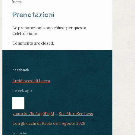
lucca
Prenotazioni
Le prenotazioni sono chiuse per questa
Celebrazione.
Comments are closed.
Facebook
Arcidiocesi di Lucca
1 week ago
youtu.be/5cAwjj0FujM
...
See More
See Less
Con gli occhi di Paolo del 1 Agosto 2026
youtu.be