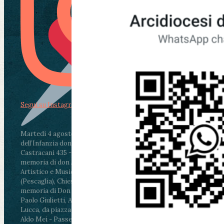
Segui su Instagram
Martedì 4 agosto2026
ore 11:30 - Lucca, Scuola
dell’Infanzia don Aldo Mei - Viale Castruccio
Castracani 435 - Inaugurazione murales in
memoria di don Aldo Mei curato dal Liceo
Artistico e Musicale “Passaglia”
.
ore 18 - Fiano
(Pescaglia), Chiesa parrocchiale - Messa in
memoria di Don Aldo Mei celebrata da mons.
Paolo Giulietti, Arcivescovo di Lucca
.
ore 20.30 -
Lucca, da piazza San Michele al Cippo di don
Aldo Mei - Passeggiata della Memoria in alcuni