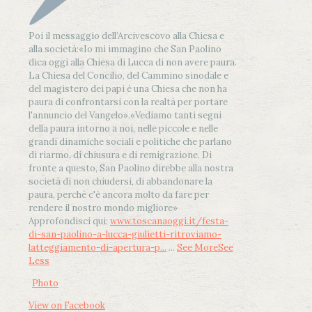
Poi il messaggio dell’Arcivescovo alla Chiesa e
alla società:
«Io mi immagino che San Paolino
dica oggi alla Chiesa di Lucca di non avere paura.
La Chiesa del Concilio, del Cammino sinodale e
del magistero dei papi è una Chiesa che non ha
paura di confrontarsi con la realtà per portare
l'annuncio del Vangelo»
.
«Vediamo tanti segni
della paura intorno a noi, nelle piccole e nelle
grandi dinamiche sociali e politiche che parlano
di riarmo, di chiusura e di remigrazione. Di
fronte a questo, San Paolino direbbe alla nostra
società di non chiudersi, di abbandonare la
paura, perché c'è ancora molto da fare per
rendere il nostro mondo migliore»
Approfondisci qui:
www.toscanaoggi.it/festa-
di-san-paolino-a-lucca-giulietti-ritroviamo-
latteggiamento-di-apertura-p...
...
See More
See
Less
Photo
View on Facebook