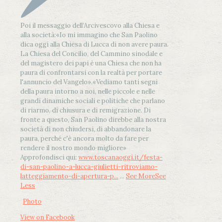
Poi il messaggio dell’Arcivescovo alla Chiesa e
alla società:
«Io mi immagino che San Paolino
dica oggi alla Chiesa di Lucca di non avere paura.
La Chiesa del Concilio, del Cammino sinodale e
del magistero dei papi è una Chiesa che non ha
paura di confrontarsi con la realtà per portare
l'annuncio del Vangelo»
.
«Vediamo tanti segni
della paura intorno a noi, nelle piccole e nelle
grandi dinamiche sociali e politiche che parlano
di riarmo, di chiusura e di remigrazione. Di
fronte a questo, San Paolino direbbe alla nostra
società di non chiudersi, di abbandonare la
paura, perché c'è ancora molto da fare per
rendere il nostro mondo migliore»
Approfondisci qui:
www.toscanaoggi.it/festa-
di-san-paolino-a-lucca-giulietti-ritroviamo-
latteggiamento-di-apertura-p...
...
See More
See
Less
Photo
View on Facebook