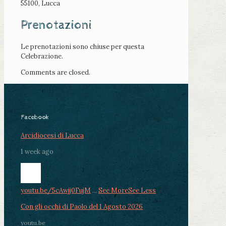
55100, Lucca
Prenotazioni
Le prenotazioni sono chiuse per questa
Celebrazione.
Comments are closed.
Facebook
Arcidiocesi di Lucca
1 week ago
youtu.be/5cAwjj0FujM
...
See More
See Less
Con gli occhi di Paolo del 1 Agosto 2026
youtu.be