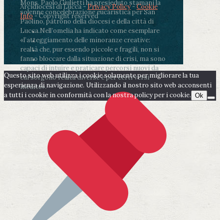
Mons. Paolo Giulietti ha presieduto stamani la
Arcidiocesi di Lucca -
Privacy Policy
-
Cookie
solenne concelebrazione eucaristica per San
Info
- Copyright reserved
Paolino, patrono della diocesi e della città di
Lucca.
Nell’omelia ha indicato come esemplare
«l’atteggiamento delle minoranze creative:
realtà che, pur essendo piccole e fragili, non si
fanno bloccare dalla situazione di crisi, ma sono
capaci di intuire e praticare percorsi nuovi da
Questo sito web utilizza i cookie solamente per migliorare la tua
cui sorgono realtà diverse e per certi versi
esperienza di navigazione. Utilizzando il nostro sito web acconsenti
inedite».
a tutti i cookie in conformità con la nostra policy per i cookie.
Ok