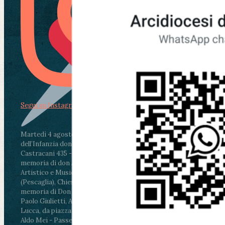
Segui su Instagram
Martedì 4 agosto2026
ore 11:30 - Lucca, Scuola
dell’Infanzia don Aldo Mei - Viale Castruccio
Castracani 435 - Inaugurazione murales in
memoria di don Aldo Mei curato dal Liceo
Artistico e Musicale “Passaglia”
.
ore 18 - Fiano
(Pescaglia), Chiesa parrocchiale - Messa in
memoria di Don Aldo Mei celebrata da mons.
Paolo Giulietti, Arcivescovo di Lucca
.
ore 20.30 -
Lucca, da piazza San Michele al Cippo di don
Aldo Mei - Passeggiata della Memoria in alcuni