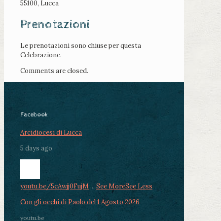
55100, Lucca
Prenotazioni
Le prenotazioni sono chiuse per questa
Celebrazione.
Comments are closed.
Facebook
Arcidiocesi di Lucca
5 days ago
youtu.be/5cAwjj0FujM
...
See More
See Less
Con gli occhi di Paolo del 1 Agosto 2026
youtu.be