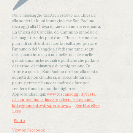
Poi il messaggio dell’Arcivescovo alla Chiesa e
alla società:
«Io mi immagino che San Paolino
dica oggi alla Chiesa di Lucca di non avere paura.
La Chiesa del Concilio, del Cammino sinodale e
del magistero dei papi è una Chiesa che non ha
paura di confrontarsi con la realtà per portare
l'annuncio del Vangelo»
.
«Vediamo tanti segni
della paura intorno a noi, nelle piccole e nelle
grandi dinamiche sociali e politiche che parlano
di riarmo, di chiusura e di remigrazione. Di
fronte a questo, San Paolino direbbe alla nostra
società di non chiudersi, di abbandonare la
paura, perché c'è ancora molto da fare per
rendere il nostro mondo migliore»
Approfondisci qui:
www.toscanaoggi.it/festa-
di-san-paolino-a-lucca-giulietti-ritroviamo-
latteggiamento-di-apertura-p...
...
See More
See
Less
Photo
View on Facebook