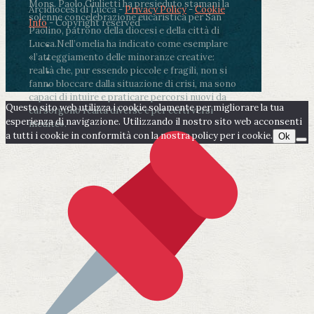
Mons. Paolo Giulietti ha presieduto stamani la
Arcidiocesi di Lucca -
Privacy Policy
-
Cookie
solenne concelebrazione eucaristica per San
Info
- Copyright reserved
Paolino, patrono della diocesi e della città di
Lucca.
Nell’omelia ha indicato come esemplare
«l’atteggiamento delle minoranze creative:
realtà che, pur essendo piccole e fragili, non si
fanno bloccare dalla situazione di crisi, ma sono
capaci di intuire e praticare percorsi nuovi da
Questo sito web utilizza i cookie solamente per migliorare la tua
cui sorgono realtà diverse e per certi versi
esperienza di navigazione. Utilizzando il nostro sito web acconsenti
inedite».
a tutti i cookie in conformità con la nostra policy per i cookie.
Ok