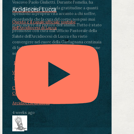
Vescovo Paolo Giulietti. Durante l'omelia, ha
rivolto parole di profonda gratitudine a quanti
Arcidiocesi Lucca
spendono la propria vita accanto a chi soffre,
ricordando che la cura del corpo non può mai
Questo è il canale ufficiale youtube
prescindere dal ristoro dell'anima.
.
Tutto è stato
dell'Arcidiocesi di Lucca
promosso con cura dall'Ufficio Pastorale della
Salute dell'Arcidiocesi di Lucca e ha visto
convergere nel cuore della Garfagnana centinaia
di fedeli, operatori sanitari, volontari e persone
segnate dalla malattia.
...
See More
See Less
Photo
View on Facebook
·
Share
Condividi su Facebook
Condividi su Twitter
Condividi su LinkedIn
Condividi via email
Arcidiocesi di Lucca
4 weeks ago