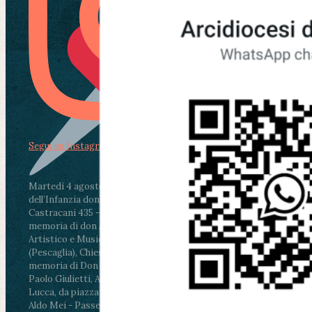
Segui su Instagram
Martedì 4 agosto2026
ore 11:30 - Lucca, Scuola
dell’Infanzia don Aldo Mei - Viale Castruccio
Castracani 435 - Inaugurazione murales in
memoria di don Aldo Mei curato dal Liceo
Artistico e Musicale “Passaglia”
.
ore 18 - Fiano
(Pescaglia), Chiesa parrocchiale - Messa in
memoria di Don Aldo Mei celebrata da mons.
Paolo Giulietti, Arcivescovo di Lucca
.
ore 20.30 -
Lucca, da piazza San Michele al Cippo di don
Aldo Mei - Passeggiata della Memoria in alcuni