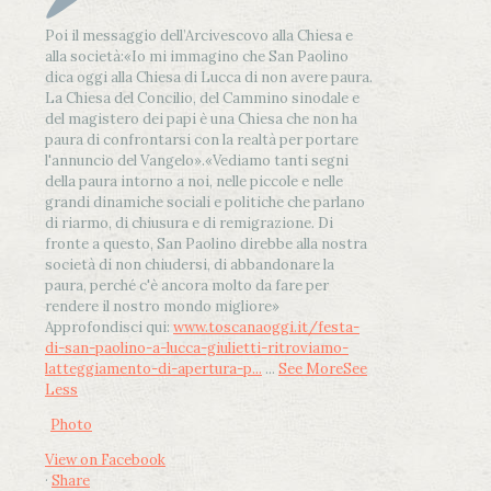
Poi il messaggio dell’Arcivescovo alla Chiesa e
alla società:
«Io mi immagino che San Paolino
dica oggi alla Chiesa di Lucca di non avere paura.
La Chiesa del Concilio, del Cammino sinodale e
del magistero dei papi è una Chiesa che non ha
paura di confrontarsi con la realtà per portare
l'annuncio del Vangelo»
.
«Vediamo tanti segni
della paura intorno a noi, nelle piccole e nelle
grandi dinamiche sociali e politiche che parlano
di riarmo, di chiusura e di remigrazione. Di
fronte a questo, San Paolino direbbe alla nostra
società di non chiudersi, di abbandonare la
paura, perché c'è ancora molto da fare per
rendere il nostro mondo migliore»
Approfondisci qui:
www.toscanaoggi.it/festa-
di-san-paolino-a-lucca-giulietti-ritroviamo-
latteggiamento-di-apertura-p...
...
See More
See
Less
Photo
View on Facebook
·
Share