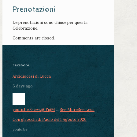
Prenotazioni
Le prenotazioni sono chiuse per questa
Celebrazione.
Comments are closed.
Facebook
Arcidiocesi di Lucca
6 days ago
youtu.be/5cAwjj0FujM
...
See More
See Less
Con gli occhi di Paolo del 1 Agosto 2026
youtu.be