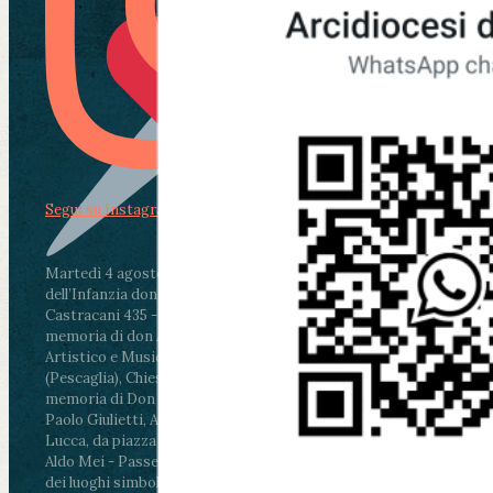
Segui su Instagram
Martedì 4 agosto2026
ore 11:30 - Lucca, Scuola
dell’Infanzia don Aldo Mei - Viale Castruccio
Castracani 435 - Inaugurazione murales in
memoria di don Aldo Mei curato dal Liceo
Artistico e Musicale “Passaglia”
.
ore 18 - Fiano
(Pescaglia), Chiesa parrocchiale - Messa in
memoria di Don Aldo Mei celebrata da mons.
Paolo Giulietti, Arcivescovo di Lucca
.
ore 20.30 -
Lucca, da piazza San Michele al Cippo di don
Aldo Mei - Passeggiata della Memoria in alcuni
dei luoghi simbolo della città. Ritrovo alle ore