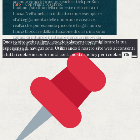
solenne concelebrazione eucaristica per San
Info
- Copyright reserved
Paolino, patrono della diocesi e della città di
Lucca.
Nell’omelia ha indicato come esemplare
«l’atteggiamento delle minoranze creative:
realtà che, pur essendo piccole e fragili, non si
fanno bloccare dalla situazione di crisi, ma sono
capaci di intuire e praticare percorsi nuovi da
Questo sito web utilizza i cookie solamente per migliorare la tua
cui sorgono realtà diverse e per certi versi
esperienza di navigazione. Utilizzando il nostro sito web acconsenti
inedite».
a tutti i cookie in conformità con la nostra policy per i cookie.
Ok