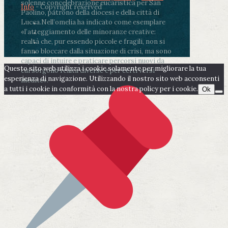
solenne concelebrazione eucaristica per San
Info
- Copyright reserved
Paolino, patrono della diocesi e della città di
Lucca.
Nell’omelia ha indicato come esemplare
«l’atteggiamento delle minoranze creative:
realtà che, pur essendo piccole e fragili, non si
fanno bloccare dalla situazione di crisi, ma sono
capaci di intuire e praticare percorsi nuovi da
Questo sito web utilizza i cookie solamente per migliorare la tua
cui sorgono realtà diverse e per certi versi
esperienza di navigazione. Utilizzando il nostro sito web acconsenti
inedite».
a tutti i cookie in conformità con la nostra policy per i cookie.
Ok