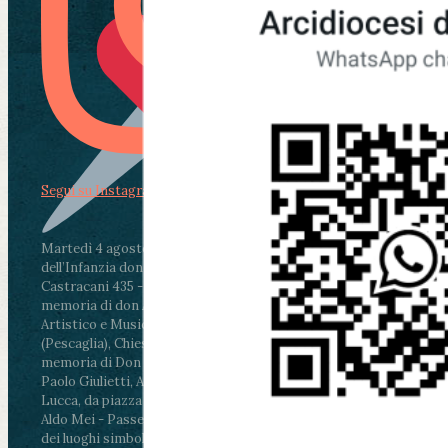
Segui su Instagram
Martedì 4 agosto2026
ore 11:30 - Lucca, Scuola
dell’Infanzia don Aldo Mei - Viale Castruccio
Castracani 435 - Inaugurazione murales in
memoria di don Aldo Mei curato dal Liceo
Artistico e Musicale “Passaglia”
.
ore 18 - Fiano
(Pescaglia), Chiesa parrocchiale - Messa in
memoria di Don Aldo Mei celebrata da mons.
Paolo Giulietti, Arcivescovo di Lucca
.
ore 20.30 -
Lucca, da piazza San Michele al Cippo di don
Aldo Mei - Passeggiata della Memoria in alcuni
dei luoghi simbolo della città. Ritrovo alle ore