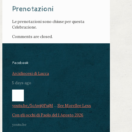
Prenotazioni
Le prenotazioni sono chiuse per questa
Celebrazione.
Comments are closed.
Facebook
Arcidiocesi di Lucca
5 days ago
youtu.be/5cAwjj0FujM
...
See More
See Less
Con gli occhi di Paolo del 1 Agosto 2026
youtu.be