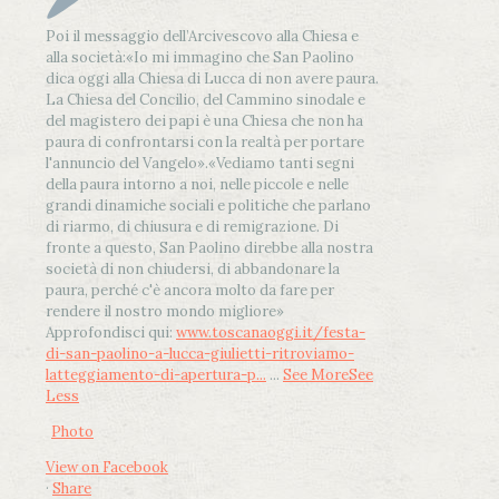
Poi il messaggio dell’Arcivescovo alla Chiesa e
alla società:
«Io mi immagino che San Paolino
dica oggi alla Chiesa di Lucca di non avere paura.
La Chiesa del Concilio, del Cammino sinodale e
del magistero dei papi è una Chiesa che non ha
paura di confrontarsi con la realtà per portare
l'annuncio del Vangelo»
.
«Vediamo tanti segni
della paura intorno a noi, nelle piccole e nelle
grandi dinamiche sociali e politiche che parlano
di riarmo, di chiusura e di remigrazione. Di
fronte a questo, San Paolino direbbe alla nostra
società di non chiudersi, di abbandonare la
paura, perché c'è ancora molto da fare per
rendere il nostro mondo migliore»
Approfondisci qui:
www.toscanaoggi.it/festa-
di-san-paolino-a-lucca-giulietti-ritroviamo-
latteggiamento-di-apertura-p...
...
See More
See
Less
Photo
View on Facebook
·
Share