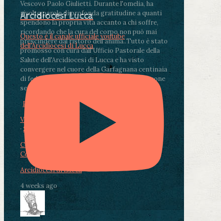
Vescovo Paolo Giulietti. Durante l'omelia, ha
rivolto parole di profonda gratitudine a quanti
Arcidiocesi Lucca
spendono la propria vita accanto a chi soffre,
ricordando che la cura del corpo non può mai
Questo è il canale ufficiale youtube
prescindere dal ristoro dell'anima.
.
Tutto è stato
dell'Arcidiocesi di Lucca
promosso con cura dall'Ufficio Pastorale della
Salute dell'Arcidiocesi di Lucca e ha visto
convergere nel cuore della Garfagnana centinaia
di fedeli, operatori sanitari, volontari e persone
segnate dalla malattia.
...
See More
See Less
Photo
View on Facebook
·
Share
Condividi su Facebook
Condividi su Twitter
Condividi su LinkedIn
Condividi via email
Arcidiocesi di Lucca
4 weeks ago