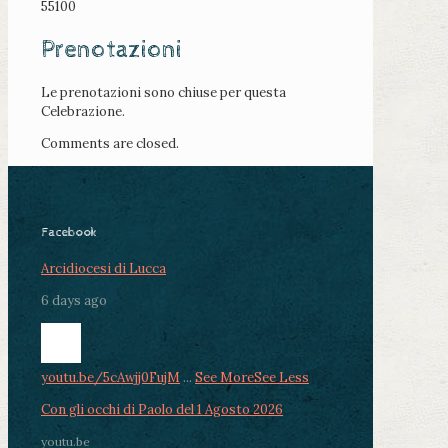
55100
Prenotazioni
Le prenotazioni sono chiuse per questa
Celebrazione.
Comments are closed.
Facebook
Arcidiocesi di Lucca
6 days ago
youtu.be/5cAwjj0FujM
...
See More
See Less
Con gli occhi di Paolo del 1 Agosto 2026
youtu.be