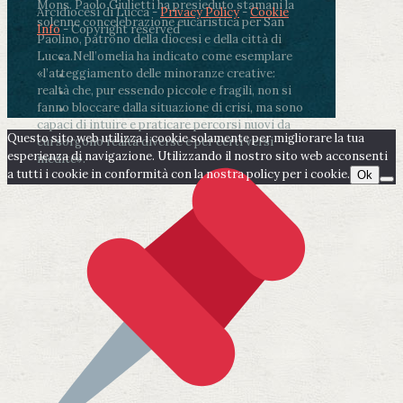
Mons. Paolo Giulietti ha presieduto stamani la
Arcidiocesi di Lucca -
Privacy Policy
-
Cookie
solenne concelebrazione eucaristica per San
Info
- Copyright reserved
Paolino, patrono della diocesi e della città di
Lucca.
Nell’omelia ha indicato come esemplare
«l’atteggiamento delle minoranze creative:
realtà che, pur essendo piccole e fragili, non si
fanno bloccare dalla situazione di crisi, ma sono
capaci di intuire e praticare percorsi nuovi da
Questo sito web utilizza i cookie solamente per migliorare la tua
cui sorgono realtà diverse e per certi versi
esperienza di navigazione. Utilizzando il nostro sito web acconsenti
inedite».
a tutti i cookie in conformità con la nostra policy per i cookie.
Ok