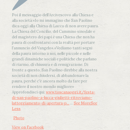
Poi il messaggio dell’Arcivescovo alla Chiesa e
alla società:
«Io mi immagino che San Paolino
dica oggi alla Chiesa di Lucca di non avere paura.
La Chiesa del Concilio, del Cammino sinodale e
del magistero dei papi è una Chiesa che non ha
paura di confrontarsi con la realtà per portare
l'annuncio del Vangelo»
.
«Vediamo tanti segni
della paura intorno a noi, nelle piccole e nelle
grandi dinamiche sociali e politiche che parlano
di riarmo, di chiusura e di remigrazione. Di
fronte a questo, San Paolino direbbe alla nostra
società di non chiudersi, di abbandonare la
paura, perché c'è ancora molto da fare per
rendere il nostro mondo migliore»
Approfondisci qui:
www.toscanaoggi.it/festa-
di-san-paolino-a-lucca-giulietti-ritroviamo-
latteggiamento-di-apertura-p...
...
See More
See
Less
Photo
View on Facebook