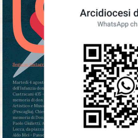
Segui su Instagram
Martedì 4 agosto2026
ore 11:30 - Lucca, Scuola
dell’Infanzia don Aldo Mei - Viale Castruccio
Castracani 435 - Inaugurazione murales in
memoria di don Aldo Mei curato dal Liceo
Artistico e Musicale “Passaglia”
.
ore 18 - Fiano
(Pescaglia), Chiesa parrocchiale - Messa in
memoria di Don Aldo Mei celebrata da mons.
Paolo Giulietti, Arcivescovo di Lucca
.
ore 20.30 -
Lucca, da piazza San Michele al Cippo di don
Aldo Mei - Passeggiata della Memoria in alcuni