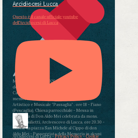
Arcidiocesi Lucca
Questo è il canale ufficiale youtube
dell'Arcidiocesi di Lucca
Martedì 4 agosto2026
ore 11:30 - Lucca, Scuola
dell’Infanzia don Aldo Mei - Viale Castruccio
Castracani 435 - Inaugurazione murales in
memoria di don Aldo Mei curato dal Liceo
Artistico e Musicale “Passaglia”
.
ore 18 - Fiano
(Pescaglia), Chiesa parrocchiale - Messa in
memoria di Don Aldo Mei celebrata da mons.
Paolo Giulietti, Arcivescovo di Lucca
.
ore 20.30 -
Lucca, da piazza San Michele al Cippo di don
Aldo Mei - Passeggiata della Memoria in alcuni
Arcidiocesi di Lucca -
Privacy Policy
-
Cookie