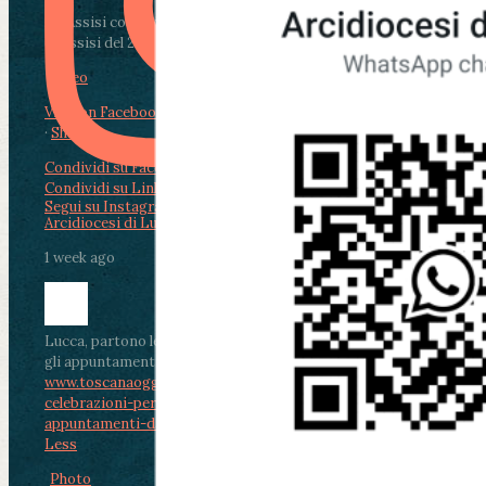
Da Assisi con i giovani per Celebrare il Perdono
di Assisi del 2 Ag...
Video
View on Facebook
·
Share
Condividi su Facebook
Condividi su Twitter
Condividi su LinkedIn
Condividi via email
Segui su Instagram
Arcidiocesi di Lucca
1 week ago
Lucca, partono le celebrazioni per don Aldo Mei:
gli appuntamenti dal 2 al 4 agosto
www.toscanaoggi.it/lucca-partono-le-
celebrazioni-per-don-aldo-mei-gli-
appuntamenti-dal-2-al-4-ago...
...
See More
See
Less
Photo