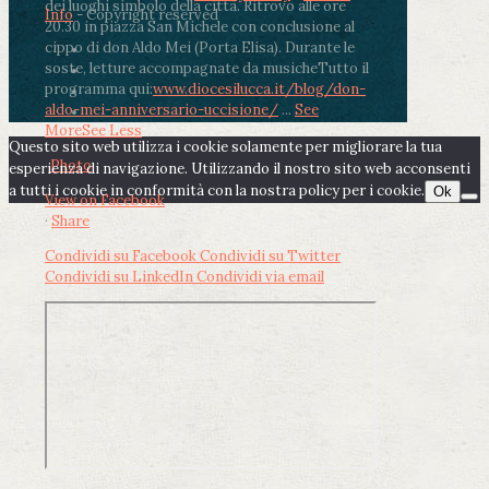
dei luoghi simbolo della città. Ritrovo alle ore
Info
- Copyright reserved
20.30 in piazza San Michele con conclusione al
cippo di don Aldo Mei (Porta Elisa). Durante le
soste, letture accompagnate da musiche
Tutto il
programma qui:
www.diocesilucca.it/blog/don-
aldo-mei-anniversario-uccisione/
...
See
More
See Less
Questo sito web utilizza i cookie solamente per migliorare la tua
Photo
esperienza di navigazione. Utilizzando il nostro sito web acconsenti
a tutti i cookie in conformità con la nostra policy per i cookie.
Ok
View on Facebook
·
Share
Condividi su Facebook
Condividi su Twitter
Condividi su LinkedIn
Condividi via email