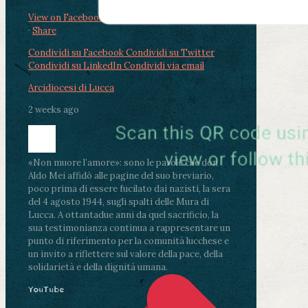
View on Facebook
·
Share
Condividi su Facebook
Condividi su Twitter
Condividi su LinkedIn
Condividi via email
Arcidiocesi di Lucca
2 weeks ago
«Non muore l’amore»: sono le parole che don
Aldo Mei affidò alle pagine del suo breviario,
poco prima di essere fucilato dai nazisti, la sera
del 4 agosto 1944, sugli spalti delle Mura di
Lucca. A ottantadue anni da quel sacrificio, la
sua testimonianza continua a rappresentare un
punto di riferimento per la comunità lucchese e
un invito a riflettere sul valore della pace, della
solidarietà e della dignità umana.
YouTube