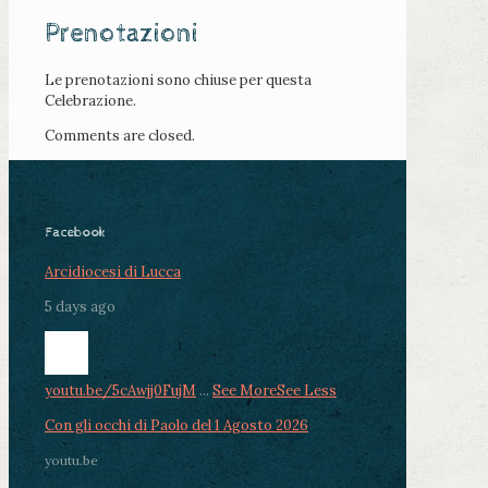
Prenotazioni
Le prenotazioni sono chiuse per questa
Celebrazione.
Comments are closed.
Facebook
Arcidiocesi di Lucca
5 days ago
youtu.be/5cAwjj0FujM
...
See More
See Less
Con gli occhi di Paolo del 1 Agosto 2026
youtu.be