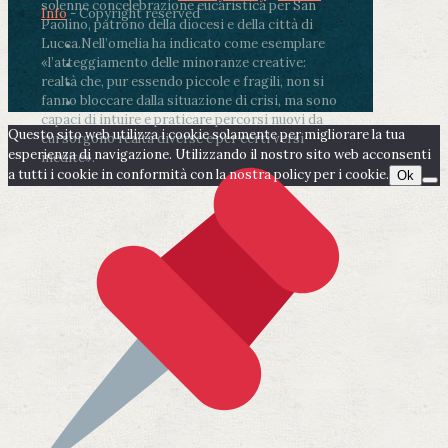
solenne concelebrazione eucaristica per San
Info
- Copyright reserved
Paolino, patrono della diocesi e della città di
Lucca.
Nell’omelia ha indicato come esemplare
«l’atteggiamento delle minoranze creative:
realtà che, pur essendo piccole e fragili, non si
fanno bloccare dalla situazione di crisi, ma sono
capaci di intuire e praticare percorsi nuovi da
Questo sito web utilizza i cookie solamente per migliorare la tua
cui sorgono realtà diverse e per certi versi
esperienza di navigazione. Utilizzando il nostro sito web acconsenti
inedite».
a tutti i cookie in conformità con la nostra policy per i cookie.
Ok