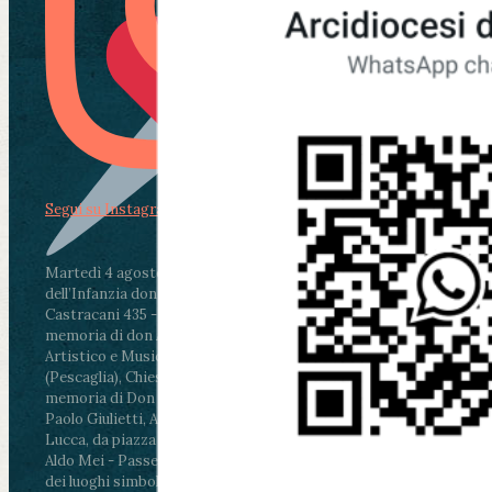
Segui su Instagram
Martedì 4 agosto2026
ore 11:30 - Lucca, Scuola
dell’Infanzia don Aldo Mei - Viale Castruccio
Castracani 435 - Inaugurazione murales in
memoria di don Aldo Mei curato dal Liceo
Artistico e Musicale “Passaglia”
.
ore 18 - Fiano
(Pescaglia), Chiesa parrocchiale - Messa in
memoria di Don Aldo Mei celebrata da mons.
Paolo Giulietti, Arcivescovo di Lucca
.
ore 20.30 -
Lucca, da piazza San Michele al Cippo di don
Aldo Mei - Passeggiata della Memoria in alcuni
dei luoghi simbolo della città. Ritrovo alle ore