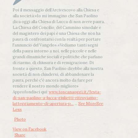
Poi il messaggio dell’Arcivescovo alla Chiesa e
alla società:
«Io mi immagino che San Paolino
dica oggi alla Chiesa di Lucca di non avere paura.
La Chiesa del Concilio, del Cammino sinodale e
del magistero dei papi è una Chiesa che non ha
paura di confrontarsi con la realtà per portare
l'annuncio del Vangelo»
.
«Vediamo tanti segni
della paura intorno a noi, nelle piccole e nelle
grandi dinamiche sociali e politiche che parlano
di riarmo, di chiusura e di remigrazione. Di
fronte a questo, San Paolino direbbe alla nostra
società di non chiudersi, di abbandonare la
paura, perché c'è ancora molto da fare per
rendere il nostro mondo migliore»
Approfondisci qui:
www.toscanaoggi.it/festa-
di-san-paolino-a-lucca-giulietti-ritroviamo-
latteggiamento-di-apertura-p...
...
See More
See
Less
Photo
View on Facebook
·
Share