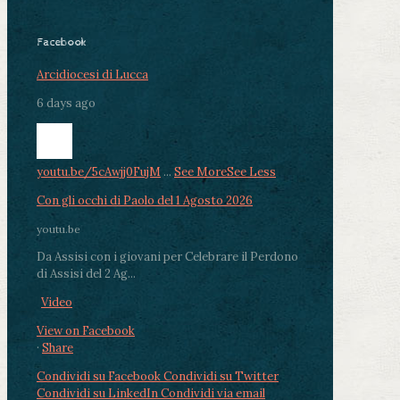
Facebook
Arcidiocesi di Lucca
6 days ago
youtu.be/5cAwjj0FujM
...
See More
See Less
Con gli occhi di Paolo del 1 Agosto 2026
youtu.be
Da Assisi con i giovani per Celebrare il Perdono
di Assisi del 2 Ag...
Video
View on Facebook
·
Share
Condividi su Facebook
Condividi su Twitter
Condividi su LinkedIn
Condividi via email