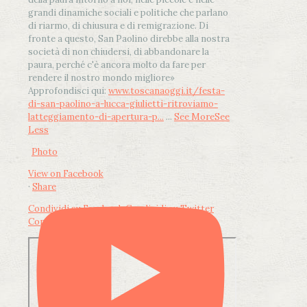
grandi dinamiche sociali e politiche che parlano
di riarmo, di chiusura e di remigrazione. Di
fronte a questo, San Paolino direbbe alla nostra
società di non chiudersi, di abbandonare la
paura, perché c'è ancora molto da fare per
rendere il nostro mondo migliore»
Approfondisci qui:
www.toscanaoggi.it/festa-
di-san-paolino-a-lucca-giulietti-ritroviamo-
latteggiamento-di-apertura-p...
...
See More
See
Less
Photo
View on Facebook
·
Share
Condividi su Facebook
Condividi su Twitter
Condividi su LinkedIn
Condividi via email