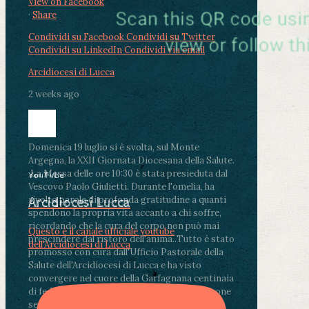
View on Facebook
·
Share
Condividi su Facebook
Condividi su Twitter
Condividi su LinkedIn
Condividi via email
Arcidiocesi di Lucca
2 weeks ago
Domenica 19 luglio si è svolta, sul Monte
Argegna, la XXII Giornata Diocesana della Salute.
.
La Messa delle ore 10:30 è stata presieduta dal
YouTube
Vescovo Paolo Giulietti. Durante l'omelia, ha
rivolto parole di profonda gratitudine a quanti
Arcidiocesi Lucca
spendono la propria vita accanto a chi soffre,
ricordando che la cura del corpo non può mai
Questo è il canale ufficiale youtube
prescindere dal ristoro dell'anima.
.
Tutto è stato
dell'Arcidiocesi di Lucca
promosso con cura dall'Ufficio Pastorale della
Salute dell'Arcidiocesi di Lucca e ha visto
convergere nel cuore della Garfagnana centinaia
di fedeli, operatori sanitari, volontari e persone
segnate dalla malattia.
...
See More
See Less