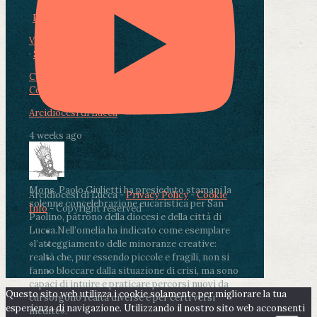
Photo
View on Facebook
·
Share
Condividi su Facebook
Condividi su Twitter
Condividi su LinkedIn
Condividi via email
Arcidiocesi di Lucca
4 weeks ago
Mons. Paolo Giulietti ha presieduto stamani la
Arcidiocesi di Lucca -
Privacy Policy
-
Cookie
solenne concelebrazione eucaristica per San
Info
- Copyright reserved
Paolino, patrono della diocesi e della città di
Lucca.
Nell’omelia ha indicato come esemplare
«l’atteggiamento delle minoranze creative:
realtà che, pur essendo piccole e fragili, non si
fanno bloccare dalla situazione di crisi, ma sono
capaci di intuire e praticare percorsi nuovi da
Questo sito web utilizza i cookie solamente per migliorare la tua
cui sorgono realtà diverse e per certi versi
esperienza di navigazione. Utilizzando il nostro sito web acconsenti
inedite».