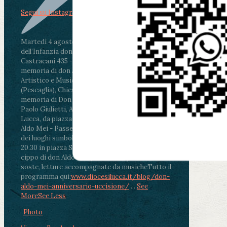
Segui su Instagram
Martedì 4 agosto2026
ore 11:30 - Lucca, Scuola
dell’Infanzia don Aldo Mei - Viale Castruccio
Castracani 435 - Inaugurazione murales in
memoria di don Aldo Mei curato dal Liceo
Artistico e Musicale “Passaglia”
.
ore 18 - Fiano
(Pescaglia), Chiesa parrocchiale - Messa in
memoria di Don Aldo Mei celebrata da mons.
Paolo Giulietti, Arcivescovo di Lucca
.
ore 20.30 -
Lucca, da piazza San Michele al Cippo di don
Aldo Mei - Passeggiata della Memoria in alcuni
dei luoghi simbolo della città. Ritrovo alle ore
20.30 in piazza San Michele con conclusione al
cippo di don Aldo Mei (Porta Elisa). Durante le
soste, letture accompagnate da musiche
Tutto il
programma qui:
www.diocesilucca.it/blog/don-
aldo-mei-anniversario-uccisione/
...
See
More
See Less
Photo