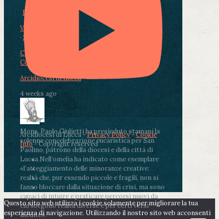
Photo
View on Facebook
·
Share
Condividi su Facebook
Condividi su Twitter
Condividi su LinkedIn
Condividi via email
Arcidiocesi di Lucca
4 weeks ago
Mons. Paolo Giulietti ha presieduto stamani la
Arcidiocesi di Lucca -
Privacy Policy
-
Cookie
solenne concelebrazione eucaristica per San
Info
- Copyright reserved
Paolino, patrono della diocesi e della città di
Lucca.
Nell’omelia ha indicato come esemplare
«l’atteggiamento delle minoranze creative:
realtà che, pur essendo piccole e fragili, non si
fanno bloccare dalla situazione di crisi, ma sono
capaci di intuire e praticare percorsi nuovi da
Questo sito web utilizza i cookie solamente per migliorare la tua
cui sorgono realtà diverse e per certi versi
esperienza di navigazione. Utilizzando il nostro sito web acconsenti
inedite».