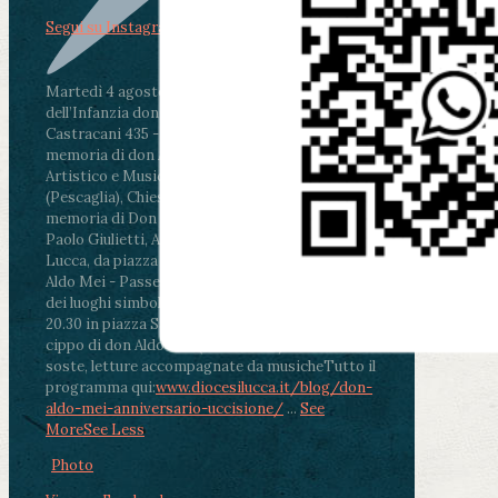
Segui su Instagram
Martedì 4 agosto2026
ore 11:30 - Lucca, Scuola
dell’Infanzia don Aldo Mei - Viale Castruccio
Castracani 435 - Inaugurazione murales in
memoria di don Aldo Mei curato dal Liceo
Artistico e Musicale “Passaglia”
.
ore 18 - Fiano
(Pescaglia), Chiesa parrocchiale - Messa in
memoria di Don Aldo Mei celebrata da mons.
Paolo Giulietti, Arcivescovo di Lucca
.
ore 20.30 -
Lucca, da piazza San Michele al Cippo di don
Aldo Mei - Passeggiata della Memoria in alcuni
dei luoghi simbolo della città. Ritrovo alle ore
20.30 in piazza San Michele con conclusione al
cippo di don Aldo Mei (Porta Elisa). Durante le
soste, letture accompagnate da musiche
Tutto il
programma qui:
www.diocesilucca.it/blog/don-
aldo-mei-anniversario-uccisione/
...
See
More
See Less
Photo