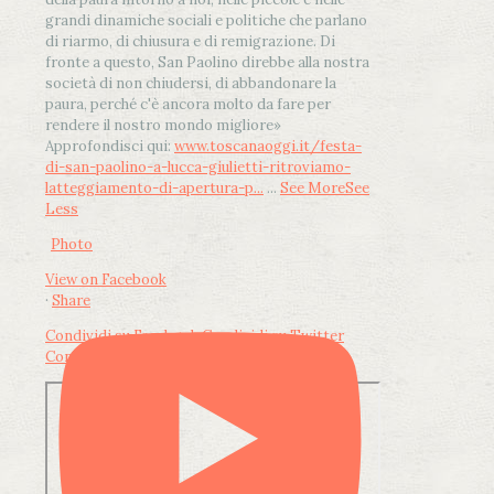
grandi dinamiche sociali e politiche che parlano
di riarmo, di chiusura e di remigrazione. Di
fronte a questo, San Paolino direbbe alla nostra
società di non chiudersi, di abbandonare la
paura, perché c'è ancora molto da fare per
rendere il nostro mondo migliore»
Approfondisci qui:
www.toscanaoggi.it/festa-
di-san-paolino-a-lucca-giulietti-ritroviamo-
latteggiamento-di-apertura-p...
...
See More
See
Less
Photo
View on Facebook
·
Share
Condividi su Facebook
Condividi su Twitter
Condividi su LinkedIn
Condividi via email