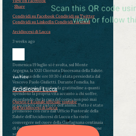
View on Facebook
·
Share
Condividi su Facebook
Condividi su Twitter
Condividi su LinkedIn
Condividi via email
Arcidiocesi di Lucca
3 weeks ago
Domenica 19 luglio si è svolta, sul Monte
Argegna, la XXII Giornata Diocesana della Salute.
.
La Messa delle ore 10:30 è stata presieduta dal
YouTube
Vescovo Paolo Giulietti. Durante l'omelia, ha
rivolto parole di profonda gratitudine a quanti
Arcidiocesi Lucca
spendono la propria vita accanto a chi soffre,
ricordando che la cura del corpo non può mai
Questo è il canale ufficiale youtube
prescindere dal ristoro dell'anima.
.
Tutto è stato
dell'Arcidiocesi di Lucca
promosso con cura dall'Ufficio Pastorale della
Salute dell'Arcidiocesi di Lucca e ha visto
convergere nel cuore della Garfagnana centinaia
di fedeli, operatori sanitari, volontari e persone
segnate dalla malattia.
...
See More
See Less