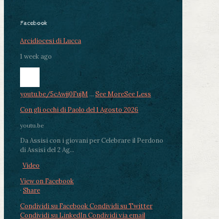
Facebook
Arcidiocesi di Lucca
1 week ago
youtu.be/5cAwjj0FujM
...
See More
See Less
Con gli occhi di Paolo del 1 Agosto 2026
youtu.be
Da Assisi con i giovani per Celebrare il Perdono
di Assisi del 2 Ag...
Video
View on Facebook
·
Share
Condividi su Facebook
Condividi su Twitter
Condividi su LinkedIn
Condividi via email