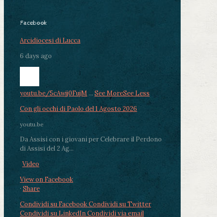
Facebook
Arcidiocesi di Lucca
6 days ago
youtu.be/5cAwjj0FujM
...
See More
See Less
Con gli occhi di Paolo del 1 Agosto 2026
youtu.be
Da Assisi con i giovani per Celebrare il Perdono
di Assisi del 2 Ag...
Video
View on Facebook
·
Share
Condividi su Facebook
Condividi su Twitter
Condividi su LinkedIn
Condividi via email