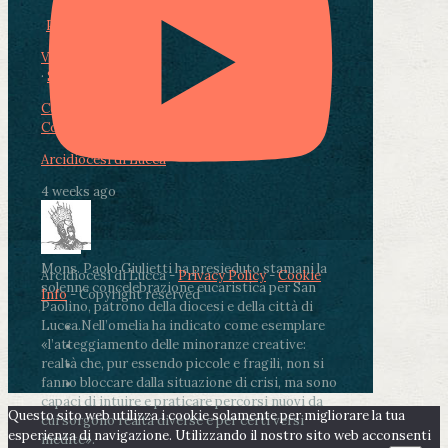
Photo
View on Facebook
·
Share
Condividi su Facebook
Condividi su Twitter
Condividi su LinkedIn
Condividi via email
Arcidiocesi di Lucca
4 weeks ago
Mons. Paolo Giulietti ha presieduto stamani la
Arcidiocesi di Lucca -
Privacy Policy
-
Cookie
solenne concelebrazione eucaristica per San
Info
- Copyright reserved
Paolino, patrono della diocesi e della città di
Lucca.
Nell’omelia ha indicato come esemplare
«l’atteggiamento delle minoranze creative:
realtà che, pur essendo piccole e fragili, non si
fanno bloccare dalla situazione di crisi, ma sono
capaci di intuire e praticare percorsi nuovi da
Questo sito web utilizza i cookie solamente per migliorare la tua
cui sorgono realtà diverse e per certi versi
esperienza di navigazione. Utilizzando il nostro sito web acconsenti
inedite».