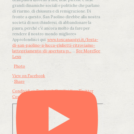
grandi dinamiche sociali e politiche che parlano
di riarmo, di chiusura e di remigrazione. Di
fronte a questo, San Paolino direbbe alla nostra
società di non chiudersi, di abbandonare la
paura, perché c'è ancora molto da fare per
rendere il nostro mondo migliore»
Approfondisci qui:
www.toscanaoggi.it/festa-
di-san-paolino-a-lucca-giulietti-ritroviamo-
latteggiamento-di-apertura-p...
...
See More
See
Less
Photo
View on Facebook
·
Share
Condividi su Facebook
Condividi su Twitter
Condividi su LinkedIn
Condividi via email