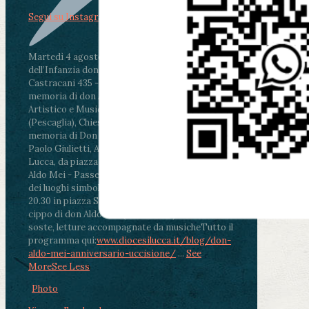
Segui su Instagram
Martedì 4 agosto2026
ore 11:30 - Lucca, Scuola
dell’Infanzia don Aldo Mei - Viale Castruccio
Castracani 435 - Inaugurazione murales in
memoria di don Aldo Mei curato dal Liceo
Artistico e Musicale “Passaglia”
.
ore 18 - Fiano
(Pescaglia), Chiesa parrocchiale - Messa in
memoria di Don Aldo Mei celebrata da mons.
Paolo Giulietti, Arcivescovo di Lucca
.
ore 20.30 -
Lucca, da piazza San Michele al Cippo di don
Aldo Mei - Passeggiata della Memoria in alcuni
dei luoghi simbolo della città. Ritrovo alle ore
20.30 in piazza San Michele con conclusione al
cippo di don Aldo Mei (Porta Elisa). Durante le
soste, letture accompagnate da musiche
Tutto il
programma qui:
www.diocesilucca.it/blog/don-
aldo-mei-anniversario-uccisione/
...
See
More
See Less
Photo