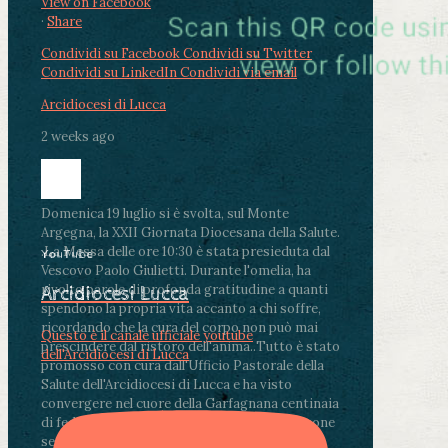
View on Facebook
·
Share
Condividi su Facebook
Condividi su Twitter
Condividi su LinkedIn
Condividi via email
Arcidiocesi di Lucca
2 weeks ago
Domenica 19 luglio si è svolta, sul Monte
Argegna, la XXII Giornata Diocesana della Salute.
.
La Messa delle ore 10:30 è stata presieduta dal
YouTube
Vescovo Paolo Giulietti. Durante l'omelia, ha
rivolto parole di profonda gratitudine a quanti
Arcidiocesi Lucca
spendono la propria vita accanto a chi soffre,
ricordando che la cura del corpo non può mai
Questo è il canale ufficiale youtube
prescindere dal ristoro dell'anima.
.
Tutto è stato
dell'Arcidiocesi di Lucca
promosso con cura dall'Ufficio Pastorale della
Salute dell'Arcidiocesi di Lucca e ha visto
convergere nel cuore della Garfagnana centinaia
di fedeli, operatori sanitari, volontari e persone
segnate dalla malattia.
...
See More
See Less