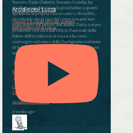
Vescovo Paolo Giulietti. Durante l'omelia, ha
rivolto parole di profonda gratitudine a quanti
Arcidiocesi Lucca
spendono la propria vita accanto a chi soffre,
ricordando che la cura del corpo non può mai
Questo è il canale ufficiale youtube
prescindere dal ristoro dell'anima.
.
Tutto è stato
dell'Arcidiocesi di Lucca
promosso con cura dall'Ufficio Pastorale della
Salute dell'Arcidiocesi di Lucca e ha visto
convergere nel cuore della Garfagnana centinaia
di fedeli, operatori sanitari, volontari e persone
segnate dalla malattia.
...
See More
See Less
Photo
View on Facebook
·
Share
Condividi su Facebook
Condividi su Twitter
Condividi su LinkedIn
Condividi via email
Arcidiocesi di Lucca
4 weeks ago