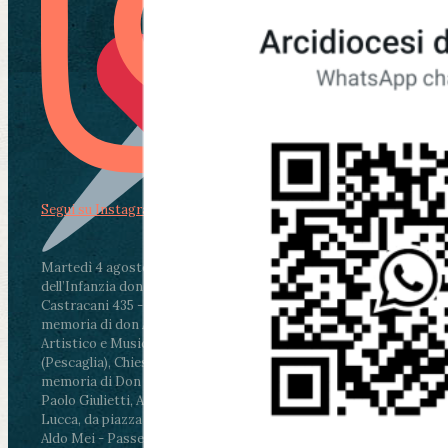
Segui su Instagram
Martedì 4 agosto2026
ore 11:30 - Lucca, Scuola
dell’Infanzia don Aldo Mei - Viale Castruccio
Castracani 435 - Inaugurazione murales in
memoria di don Aldo Mei curato dal Liceo
Artistico e Musicale “Passaglia”
.
ore 18 - Fiano
(Pescaglia), Chiesa parrocchiale - Messa in
memoria di Don Aldo Mei celebrata da mons.
Paolo Giulietti, Arcivescovo di Lucca
.
ore 20.30 -
Lucca, da piazza San Michele al Cippo di don
Aldo Mei - Passeggiata della Memoria in alcuni