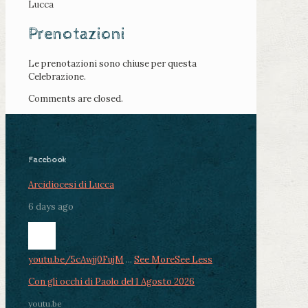
Lucca
Prenotazioni
Le prenotazioni sono chiuse per questa
Celebrazione.
Comments are closed.
Facebook
Arcidiocesi di Lucca
6 days ago
youtu.be/5cAwjj0FujM
...
See More
See Less
Con gli occhi di Paolo del 1 Agosto 2026
youtu.be