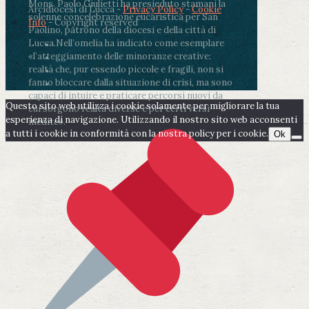
Mons. Paolo Giulietti ha presieduto stamani la
Arcidiocesi di Lucca -
Privacy Policy
-
Cookie
solenne concelebrazione eucaristica per San
Info
- Copyright reserved
Paolino, patrono della diocesi e della città di
Lucca.
Nell’omelia ha indicato come esemplare
«l’atteggiamento delle minoranze creative:
realtà che, pur essendo piccole e fragili, non si
fanno bloccare dalla situazione di crisi, ma sono
capaci di intuire e praticare percorsi nuovi da
Questo sito web utilizza i cookie solamente per migliorare la tua
cui sorgono realtà diverse e per certi versi
esperienza di navigazione. Utilizzando il nostro sito web acconsenti
inedite».
a tutti i cookie in conformità con la nostra policy per i cookie.
Ok