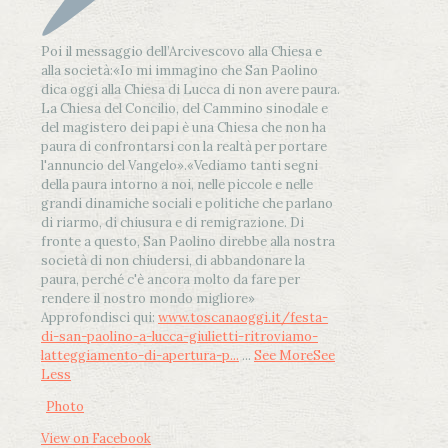
Poi il messaggio dell’Arcivescovo alla Chiesa e
alla società:
«Io mi immagino che San Paolino
dica oggi alla Chiesa di Lucca di non avere paura.
La Chiesa del Concilio, del Cammino sinodale e
del magistero dei papi è una Chiesa che non ha
paura di confrontarsi con la realtà per portare
l'annuncio del Vangelo»
.
«Vediamo tanti segni
della paura intorno a noi, nelle piccole e nelle
grandi dinamiche sociali e politiche che parlano
di riarmo, di chiusura e di remigrazione. Di
fronte a questo, San Paolino direbbe alla nostra
società di non chiudersi, di abbandonare la
paura, perché c'è ancora molto da fare per
rendere il nostro mondo migliore»
Approfondisci qui:
www.toscanaoggi.it/festa-
di-san-paolino-a-lucca-giulietti-ritroviamo-
latteggiamento-di-apertura-p...
...
See More
See
Less
Photo
View on Facebook