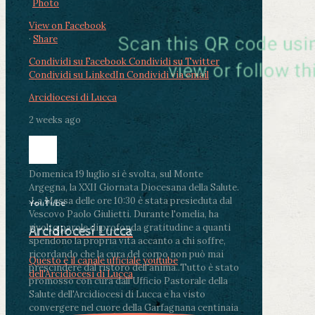
Photo
View on Facebook
·
Share
Condividi su Facebook
Condividi su Twitter
Condividi su LinkedIn
Condividi via email
Arcidiocesi di Lucca
2 weeks ago
Domenica 19 luglio si è svolta, sul Monte
Argegna, la XXII Giornata Diocesana della Salute.
.
La Messa delle ore 10:30 è stata presieduta dal
YouTube
Vescovo Paolo Giulietti. Durante l'omelia, ha
rivolto parole di profonda gratitudine a quanti
Arcidiocesi Lucca
spendono la propria vita accanto a chi soffre,
ricordando che la cura del corpo non può mai
Questo è il canale ufficiale youtube
prescindere dal ristoro dell'anima.
.
Tutto è stato
dell'Arcidiocesi di Lucca
promosso con cura dall'Ufficio Pastorale della
Salute dell'Arcidiocesi di Lucca e ha visto
convergere nel cuore della Garfagnana centinaia