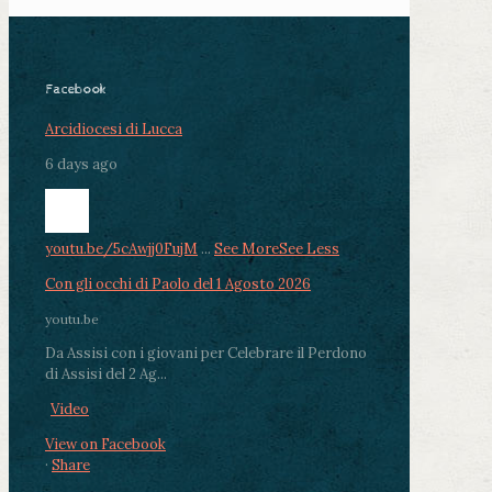
Facebook
Arcidiocesi di Lucca
6 days ago
youtu.be/5cAwjj0FujM
...
See More
See Less
Con gli occhi di Paolo del 1 Agosto 2026
youtu.be
Da Assisi con i giovani per Celebrare il Perdono
di Assisi del 2 Ag...
Video
View on Facebook
·
Share