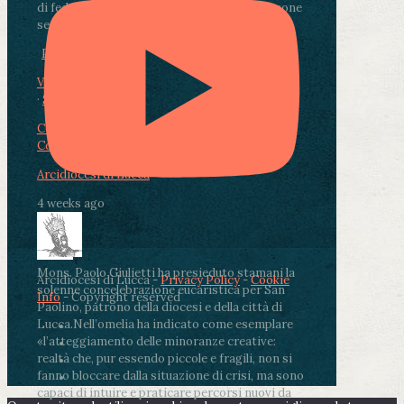
di fedeli, operatori sanitari, volontari e persone
segnate dalla malattia.
...
See More
See Less
Photo
View on Facebook
·
Share
Condividi su Facebook
Condividi su Twitter
Condividi su LinkedIn
Condividi via email
Arcidiocesi di Lucca
4 weeks ago
Mons. Paolo Giulietti ha presieduto stamani la
Arcidiocesi di Lucca -
Privacy Policy
-
Cookie
solenne concelebrazione eucaristica per San
Info
- Copyright reserved
Paolino, patrono della diocesi e della città di
Lucca.
Nell’omelia ha indicato come esemplare
«l’atteggiamento delle minoranze creative:
realtà che, pur essendo piccole e fragili, non si
fanno bloccare dalla situazione di crisi, ma sono
capaci di intuire e praticare percorsi nuovi da