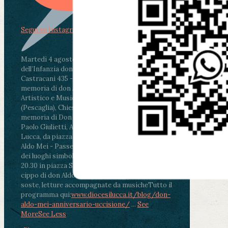
Segui su Instagram
Martedì 4 agosto2026
ore 11:30 - Lucca, Scuola
dell’Infanzia don Aldo Mei - Viale Castruccio
Castracani 435 - Inaugurazione murales in
memoria di don Aldo Mei curato dal Liceo
Artistico e Musicale “Passaglia”
.
ore 18 - Fiano
(Pescaglia), Chiesa parrocchiale - Messa in
memoria di Don Aldo Mei celebrata da mons.
Paolo Giulietti, Arcivescovo di Lucca
.
ore 20.30 -
Lucca, da piazza San Michele al Cippo di don
Aldo Mei - Passeggiata della Memoria in alcuni
dei luoghi simbolo della città. Ritrovo alle ore
20.30 in piazza San Michele con conclusione al
cippo di don Aldo Mei (Porta Elisa). Durante le
soste, letture accompagnate da musiche
Tutto il
programma qui:
www.diocesilucca.it/blog/don-
aldo-mei-anniversario-uccisione/
...
See
More
See Less