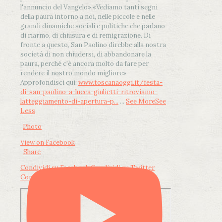
l'annuncio del Vangelo»
.
«Vediamo tanti segni
della paura intorno a noi, nelle piccole e nelle
grandi dinamiche sociali e politiche che parlano
di riarmo, di chiusura e di remigrazione. Di
fronte a questo, San Paolino direbbe alla nostra
società di non chiudersi, di abbandonare la
paura, perché c'è ancora molto da fare per
rendere il nostro mondo migliore»
Approfondisci qui:
www.toscanaoggi.it/festa-
di-san-paolino-a-lucca-giulietti-ritroviamo-
latteggiamento-di-apertura-p...
...
See More
See
Less
Photo
View on Facebook
·
Share
Condividi su Facebook
Condividi su Twitter
Condividi su LinkedIn
Condividi via email