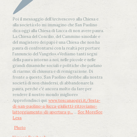
Poi il messaggio dell’Arcivescovo alla Chiesa e
alla società:
«Io mi immagino che San Paolino
dica oggi alla Chiesa di Lucca di non avere paura.
La Chiesa del Concilio, del Cammino sinodale e
del magistero dei papi è una Chiesa che non ha
paura di confrontarsi con la realtà per portare
l'annuncio del Vangelo»
.
«Vediamo tanti segni
della paura intorno a noi, nelle piccole e nelle
grandi dinamiche sociali e politiche che parlano
di riarmo, di chiusura e di remigrazione. Di
fronte a questo, San Paolino direbbe alla nostra
società di non chiudersi, di abbandonare la
paura, perché c'è ancora molto da fare per
rendere il nostro mondo migliore»
Approfondisci qui:
www.toscanaoggi.it/festa-
di-san-paolino-a-lucca-giulietti-ritroviamo-
latteggiamento-di-apertura-p...
...
See More
See
Less
Photo