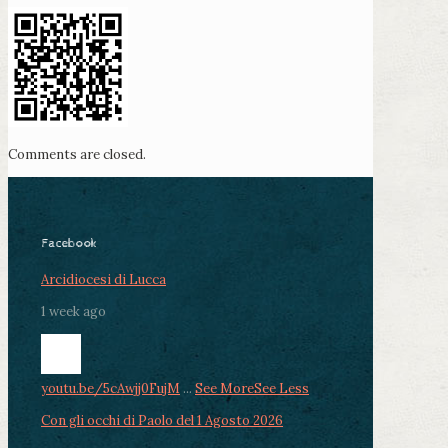
Comments are closed.
Facebook
Arcidiocesi di Lucca
1 week ago
youtu.be/5cAwjj0FujM
...
See More
See Less
Con gli occhi di Paolo del 1 Agosto 2026