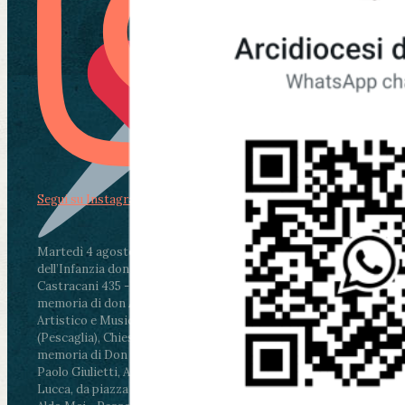
Segui su Instagram
Martedì 4 agosto2026
ore 11:30 - Lucca, Scuola
dell’Infanzia don Aldo Mei - Viale Castruccio
Castracani 435 - Inaugurazione murales in
memoria di don Aldo Mei curato dal Liceo
Artistico e Musicale “Passaglia”
.
ore 18 - Fiano
(Pescaglia), Chiesa parrocchiale - Messa in
memoria di Don Aldo Mei celebrata da mons.
Paolo Giulietti, Arcivescovo di Lucca
.
ore 20.30 -
Lucca, da piazza San Michele al Cippo di don