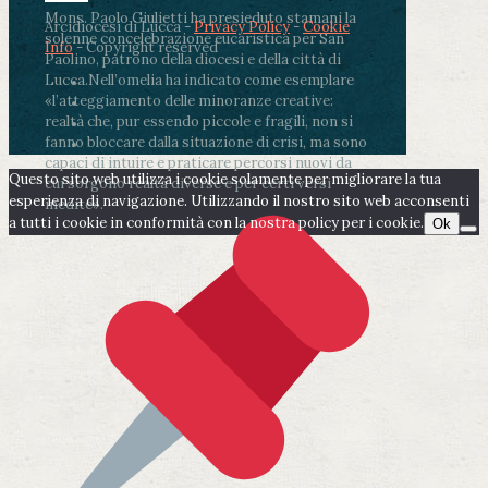
Mons. Paolo Giulietti ha presieduto stamani la
Arcidiocesi di Lucca -
Privacy Policy
-
Cookie
solenne concelebrazione eucaristica per San
Info
- Copyright reserved
Paolino, patrono della diocesi e della città di
Lucca.
Nell’omelia ha indicato come esemplare
«l’atteggiamento delle minoranze creative:
realtà che, pur essendo piccole e fragili, non si
fanno bloccare dalla situazione di crisi, ma sono
capaci di intuire e praticare percorsi nuovi da
Questo sito web utilizza i cookie solamente per migliorare la tua
cui sorgono realtà diverse e per certi versi
esperienza di navigazione. Utilizzando il nostro sito web acconsenti
inedite».
a tutti i cookie in conformità con la nostra policy per i cookie.
Ok