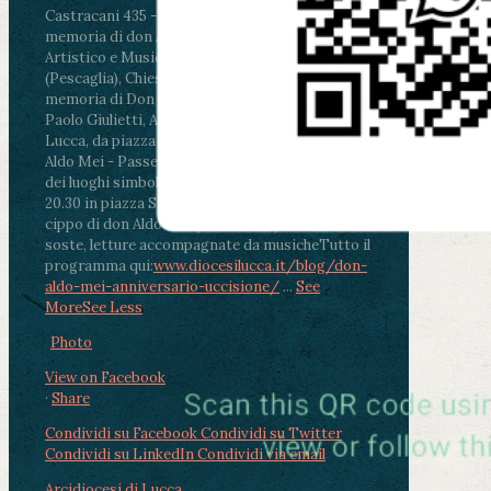
Castracani 435 - Inaugurazione murales in
memoria di don Aldo Mei curato dal Liceo
Artistico e Musicale “Passaglia”
.
ore 18 - Fiano
(Pescaglia), Chiesa parrocchiale - Messa in
memoria di Don Aldo Mei celebrata da mons.
Paolo Giulietti, Arcivescovo di Lucca
.
ore 20.30 -
Lucca, da piazza San Michele al Cippo di don
Aldo Mei - Passeggiata della Memoria in alcuni
dei luoghi simbolo della città. Ritrovo alle ore
20.30 in piazza San Michele con conclusione al
cippo di don Aldo Mei (Porta Elisa). Durante le
soste, letture accompagnate da musiche
Tutto il
programma qui:
www.diocesilucca.it/blog/don-
aldo-mei-anniversario-uccisione/
...
See
More
See Less
Photo
View on Facebook
·
Share
Condividi su Facebook
Condividi su Twitter
Condividi su LinkedIn
Condividi via email
Arcidiocesi di Lucca