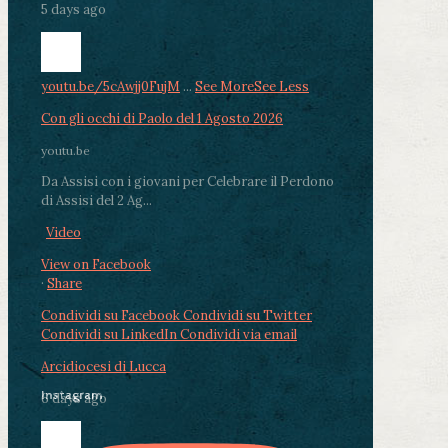
5 days ago
youtu.be/5cAwjj0FujM
...
See More
See Less
Con gli occhi di Paolo del 1 Agosto 2026
youtu.be
Da Assisi con i giovani per Celebrare il Perdono
di Assisi del 2 Ag...
Video
View on Facebook
·
Share
Condividi su Facebook
Condividi su Twitter
Condividi su LinkedIn
Condividi via email
Arcidiocesi di Lucca
Instagram
6 days ago