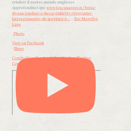
rendere il nostro mondo migliore»
Approfondisci qui:
www.toscanaoggi.it/festa-
di-san-paolino-a-lucca-giulietti-ritroviamo-
latteggiamento-di-apertura-p...
...
See More
See
Less
Photo
View on Facebook
·
Share
Condividi su Facebook
Condividi su Twitter
Condividi su LinkedIn
Condividi via email