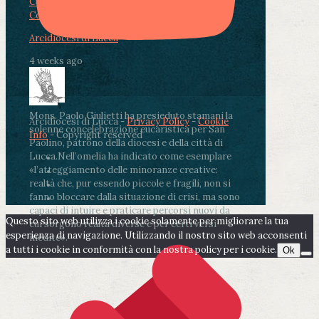
Condividi su Facebook
Condividi su Twitter
Condividi su LinkedIn
Condividi via email
Arcidiocesi di Lucca
4 weeks ago
Mons. Paolo Giulietti ha presieduto stamani la
Arcidiocesi di Lucca -
Privacy Policy
-
Cookie
solenne concelebrazione eucaristica per San
Info
- Copyright reserved
Paolino, patrono della diocesi e della città di
Lucca.
Nell’omelia ha indicato come esemplare
«l’atteggiamento delle minoranze creative:
realtà che, pur essendo piccole e fragili, non si
fanno bloccare dalla situazione di crisi, ma sono
capaci di intuire e praticare percorsi nuovi da
Questo sito web utilizza i cookie solamente per migliorare la tua
cui sorgono realtà diverse e per certi versi
esperienza di navigazione. Utilizzando il nostro sito web acconsenti
inedite».
a tutti i cookie in conformità con la nostra policy per i cookie.
Ok