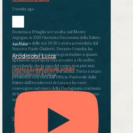
2 weeks ago
Domenica 19 luglio si è svolta, sul Monte
Argegna, la XXII Giornata Diocesana della Salute.
.
La Messa delle ore 10:30 è stata presieduta dal
YouTube
Vescovo Paolo Giulietti. Durante l'omelia, ha
rivolto parole di profonda gratitudine a quanti
Arcidiocesi Lucca
spendono la propria vita accanto a chi soffre,
ricordando che la cura del corpo non può mai
Questo è il canale ufficiale youtube
prescindere dal ristoro dell'anima.
.
Tutto è stato
dell'Arcidiocesi di Lucca
promosso con cura dall'Ufficio Pastorale della
Salute dell'Arcidiocesi di Lucca e ha visto
convergere nel cuore della Garfagnana centinaia
di fedeli, operatori sanitari, volontari e persone
segnate dalla malattia.
...
See More
See Less
Photo
View on Facebook
·
Share