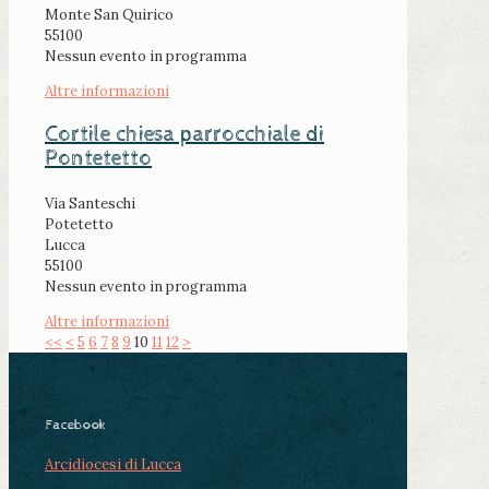
Monte San Quirico
55100
Nessun evento in programma
Altre informazioni
Cortile chiesa parrocchiale di
Pontetetto
Via Santeschi
Potetetto
Lucca
55100
Nessun evento in programma
Altre informazioni
<<
<
5
6
7
8
9
10
11
12
>
Facebook
Arcidiocesi di Lucca