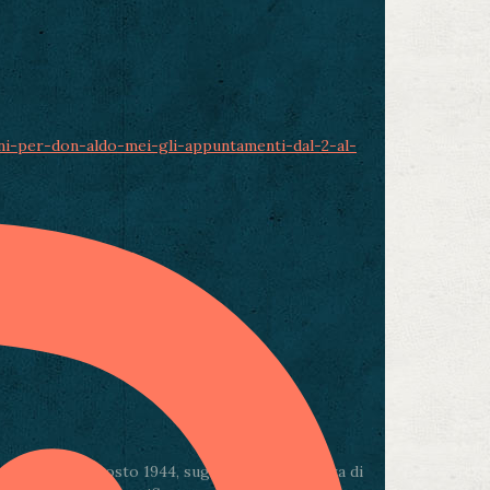
ni-per-don-aldo-mei-gli-appuntamenti-dal-2-al-
 sera del 4 agosto 1944, sugli spalti delle Mura di