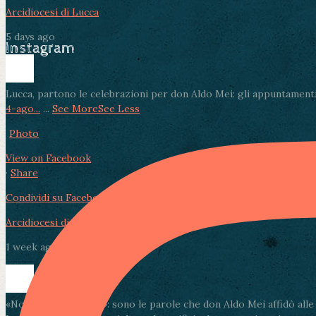
Arcidiocesi di Lucca
5 days ago
Instagram
Lucca, partono le celebrazioni per don Aldo Mei: gli appuntamenti
4-ago...
...
See More
See Less
Photo
View on Facebook
·
Share
Condividi su Facebook
Condividi su Twitter
Condividi su LinkedIn
Arcidiocesi di Lucca
1 week ago
«Non muore l’amore»: sono le parole che don Aldo Mei affidò alle pa