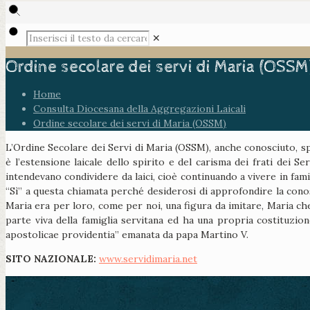
✕
Ordine secolare dei servi di Maria (OSSM
Home
Consulta Diocesana della Aggregazioni Laicali
Ordine secolare dei servi di Maria (OSSM)
L’Ordine Secolare dei Servi di Maria (OSSM), anche conosciuto, spe
è l’estensione laicale dello spirito e del carisma dei frati dei Se
intendevano condividere da laici, cioè continuando a vivere in fami
“Sì” a questa chiamata perché desiderosi di approfondire la conosc
Maria era per loro, come per noi, una figura da imitare, Maria che
parte viva della famiglia servitana ed ha una propria costituzio
apostolicae providentia” emanata da papa Martino V.
SITO NAZIONALE:
www.servidimaria.net