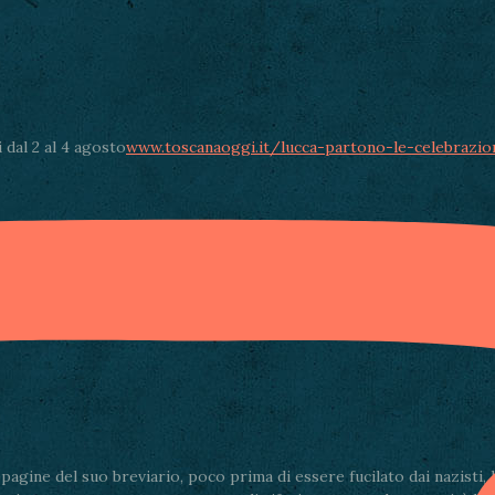
 dal 2 al 4 agosto
www.toscanaoggi.it/lucca-partono-le-celebrazio
Condividi via email
gine del suo breviario, poco prima di essere fucilato dai nazisti, la