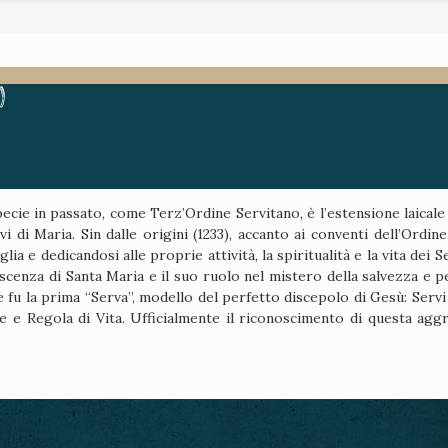
)
cie in passato, come Terz’Ordine Servitano, è l’estensione laicale d
rvi di Maria. Sin dalle origini (1233), accanto ai conventi dell’Ordi
glia e dedicandosi alle proprie attività, la spiritualità e la vita d
enza di Santa Maria e il suo ruolo nel mistero della salvezza e per
 fu la prima “Serva”, modello del perfetto discepolo di Gesù: Servi
ne e Regola di Vita. Ufficialmente il riconoscimento di questa agg