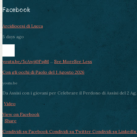
Facebook
Arcidiocesi di Lucca
5 days ago
youtu.be/5cAwjj0FujM
...
See More
See Less
Con gli occhi di Paolo del 1 Agosto 2026
youtu.be
Da Assisi con i giovani per Celebrare il Perdono di Assisi del 2 Ag..
Video
View on Facebook
·
Share
Condividi su Facebook
Condividi su Twitter
Condividi su LinkedIn