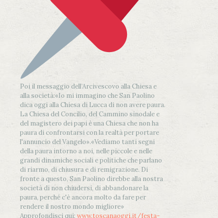
Poi il messaggio dell’Arcivescovo alla Chiesa e
alla società:
«Io mi immagino che San Paolino
dica oggi alla Chiesa di Lucca di non avere paura.
La Chiesa del Concilio, del Cammino sinodale e
del magistero dei papi è una Chiesa che non ha
paura di confrontarsi con la realtà per portare
l'annuncio del Vangelo»
.
«Vediamo tanti segni
della paura intorno a noi, nelle piccole e nelle
grandi dinamiche sociali e politiche che parlano
di riarmo, di chiusura e di remigrazione. Di
fronte a questo, San Paolino direbbe alla nostra
società di non chiudersi, di abbandonare la
paura, perché c'è ancora molto da fare per
rendere il nostro mondo migliore»
Approfondisci qui:
www.toscanaoggi.it/festa-