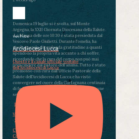
Domenica 19 luglio si è svolta, sul Monte
Argegna, la XXII Giornata Diocesana della Salute.
.
La Messa delle ore 10:30 è stata presieduta dal
YouTube
Vescovo Paolo Giulietti. Durante l'omelia, ha
rivolto parole di profonda gratitudine a quanti
Arcidiocesi Lucca
spendono la propria vita accanto a chi soffre,
ricordando che la cura del corpo non può mai
Questo è il canale ufficiale youtube
prescindere dal ristoro dell'anima.
.
Tutto è stato
dell'Arcidiocesi di Lucca
promosso con cura dall'Ufficio Pastorale della
Salute dell'Arcidiocesi di Lucca e ha visto
convergere nel cuore della Garfagnana centinaia
di fedeli, operatori sanitari, volontari e persone
segnate dalla malattia.
...
See More
See Less
Photo
View on Facebook
·
Share
Condividi su Facebook
Condividi su Twitter
Condividi su LinkedIn
Condividi via email