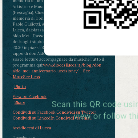
memoria di don Aldo Mei curato dal Liceo
Artistico e Musicale “Passaglia”
.
ore 18 - Fiano
(Pescaglia), Chiesa parrocchiale - Messa in
memoria di Don Aldo Mei celebrata da mons.
Paolo Giulietti, Arcivescovo di Lucca
.
ore 20.30 -
Lucca, da piazza San Michele al Cippo di don
Aldo Mei - Passeggiata della Memoria in alcuni
dei luoghi simbolo della città. Ritrovo alle ore
20.30 in piazza San Michele con conclusione al
cippo di don Aldo Mei (Porta Elisa). Durante le
soste, letture accompagnate da musiche
Tutto il
programma qui:
www.diocesilucca.it/blog/don-
aldo-mei-anniversario-uccisione/
...
See
More
See Less
Photo
View on Facebook
·
Share
Condividi su Facebook
Condividi su Twitter
Condividi su LinkedIn
Condividi via email
Arcidiocesi di Lucca
2 weeks ago