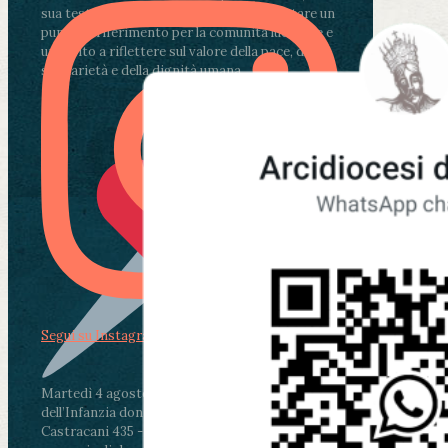
sua testimonianza continua a rappresentare un
punto di riferimento per la comunità lucchese e
un invito a riflettere sul valore della pace, della
solidarietà e della dignità umana.
Segui su Instagram
Martedì 4 agosto2026
ore 11:30 - Lucca, Scuola
dell’Infanzia don Aldo Mei - Viale Castruccio
Castracani 435 - Inaugurazione murales in