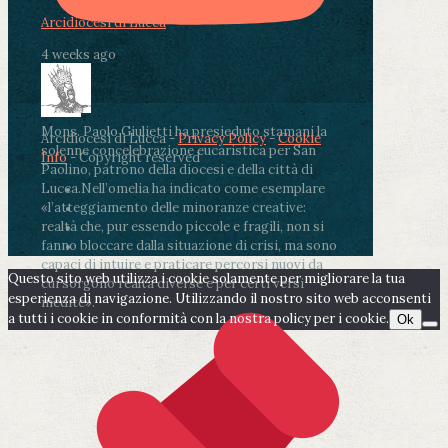
Arcidiocesi di Lucca
4 weeks ago
Mons. Paolo Giulietti ha presieduto stamani la
Arcidiocesi di Lucca -
Privacy Policy
-
Cookie
solenne concelebrazione eucaristica per San
Info
- Copyright reserved
Paolino, patrono della diocesi e della città di
Lucca.
Nell’omelia ha indicato come esemplare
«l’atteggiamento delle minoranze creative:
realtà che, pur essendo piccole e fragili, non si
fanno bloccare dalla situazione di crisi, ma sono
capaci di intuire e praticare percorsi nuovi da
Questo sito web utilizza i cookie solamente per migliorare la tua
cui sorgono realtà diverse e per certi versi
esperienza di navigazione. Utilizzando il nostro sito web acconsenti
inedite».
a tutti i cookie in conformità con la nostra policy per i cookie.
Ok