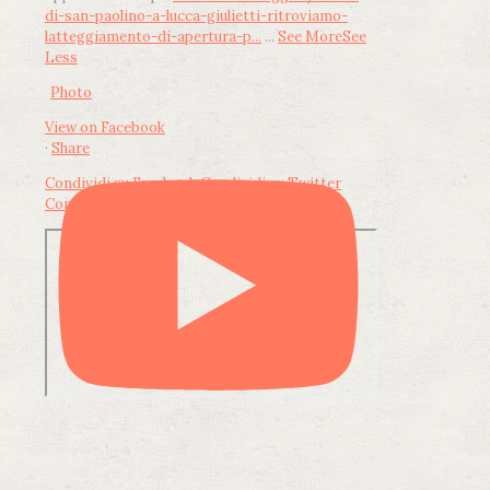
di-san-paolino-a-lucca-giulietti-ritroviamo-
latteggiamento-di-apertura-p...
...
See More
See
Less
Photo
View on Facebook
·
Share
Condividi su Facebook
Condividi su Twitter
Condividi su LinkedIn
Condividi via email