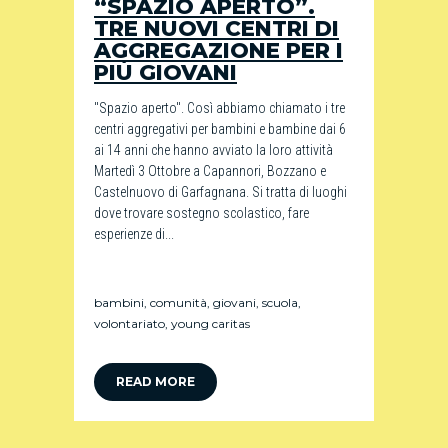
“SPAZIO APERTO”.
TRE NUOVI CENTRI DI
AGGREGAZIONE PER I
PIÙ GIOVANI
"Spazio aperto". Così abbiamo chiamato i tre
centri aggregativi per bambini e bambine dai 6
ai 14 anni che hanno avviato la loro attività
Martedì 3 Ottobre a Capannori, Bozzano e
Castelnuovo di Garfagnana. Si tratta di luoghi
dove trovare sostegno scolastico, fare
esperienze di...
bambini
,
comunità
,
giovani
,
scuola
,
volontariato
,
young caritas
READ MORE