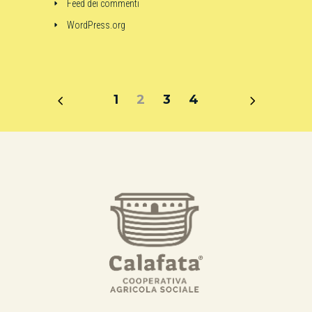
Feed dei commenti
WordPress.org
1
2
3
4