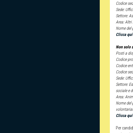
Codice se
Sede: Uffi
Settore: A
Area: Altri
Nome del 
Clicca qui
Non solo 
Posti a di
Codice p
Codice ent
Codice se
Sede: Uffi
Settore:
Ed
sociale e d
Area: Ani
Nome del 
volontaria
Clicca qui
Per candid