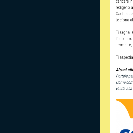
caricare i
redigerlo a
Caritas pe
telefona 
Ti segnali
L’incontro 
Trombe 6,
Ti aspetti
Alcuni util
Portale pe
Come comp
Guida alla