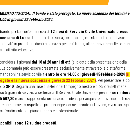
ENTO (13/2/24). Il bando è stato prorogato. La nuova scadenza dei termini è 
4.00 di giovedì 22 febbraio 2024.
l bando per fare un’esperienza di
12 mesi di Servizio Civile Universale presso 
iocesana di Lucca
. Un anno di crescita, formazione, orientamento, condivisione. 
l’attività in progetti dedicati al servizio per i più fragili, all’animazione delle comuni
lle attività educative.
andidarsi i giovani
dai 18 ai 28 anni di età
(alla data della presentazione della
 La domanda può essere presentata esclusivamente attraverso la piattaforma
mandaonline.serviziocivile.it
entro le ore 14.00 di
giovedì 15 febbraio 2024
(i
rogato e la nuova scadenza è giovedì 22 febbraio 2024)
. Per presentare la 
o lo
SPID
. Seguirà una fase di selezione. L’impegno medio è di 25 ore settimanali
 su 5 giorni di servizio a settimana. Il Servizio Civile Universale prevede un
rimbor
i 507,30 euro
e rappresenta un’occasione ideale per acquisire nuove competenze
fare orientamento rispetto al proprio ingresso nel mondo del lavoro, vivere un’espe
profondimento sul piano umano e professionale.
isponibili sono 12 su due progetti
.