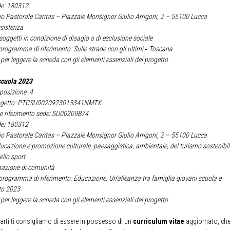
de: 180312
cio Pastorale Caritas – Piazzale Monsignor Giulio Arrigoni, 2 – 55100 Lucca
ssistenza
 soggetti in condizione di disagio o di esclusione sociale
programma di riferimento:
Sulle strade con gli ultimi ‐ Toscana
per leggere la scheda con gli elementi essenziali del progetto
scuola 2023
sposizione: 4
rogetto: PTCSU0020923013341NMTX
e riferimento sede: SU00209B74
de: 180312
cio Pastorale Caritas – Piazzale Monsignor Giulio Arrigoni, 2 – 55100 Lucca
ucazione e promozione culturale, paesaggistica, ambientale, del turismo sostenibil
ello sport
mazione di comunità
programma di riferimento:
Educazione. Un’alleanza tra famiglia giovani scuola e
to 2023
per leggere la scheda con gli elementi essenziali del progetto
arti ti consigliamo di essere in possesso di un
curriculum vitae
aggiornato, che