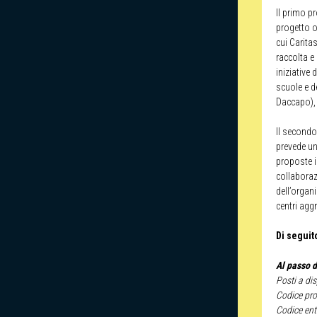
Il primo p
progetto of
cui Caritas
raccolta e 
iniziative 
scuole e d
Daccapo), l
Il secondo
prevede un
proposte i
collaboraz
dell’organi
centri aggr
Di seguito
Al passo d
Posti a di
Codice p
Codice ent