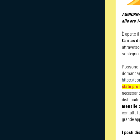
AGGIORNAM
alle ore 1
È aperto i
Caritas d
attraverso 
sostegno a
Possono c
domanda).
https://do
stato pro
necessari
distribuite
mensile d
contatti, 
grande ap
I posti d