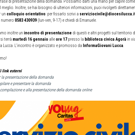
n fase di presentazione della domanda. Possiamo darti una mano per capire come
l meglio. Inoltre, se hai bisogno di ulteriori informazioni, puoi rivolgerti direttame
r un
colloquio orientativo
: per fissarlo scrivi a
serviziocivile@diocesilucca.i
al numero
0583 430939
(lun-ven, 9-17) e chiedi di Emanuele.
amo inoltre un
incontro di presentazione
di questi e altri progetti sul territorio 
si terrà
martedì 16 gennaio
alle
ore 17
presso la
biblioteca civica Agorà
in vi
 a Lucca. L’incontro è organizzato e promosso da
InformaGiovani Lucca
.
amo!
i link esterni
r la presentazione della domanda
ilare e presentare la domanda
 compilazione e alla presentazione della domanda online