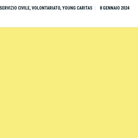
SERVIZIO CIVILE
,
VOLONTARIATO
,
YOUNG CARITAS
8 GENNAIO 2024