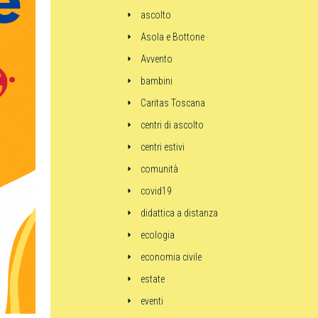
ascolto
Asola e Bottone
Avvento
bambini
Caritas Toscana
centri di ascolto
centri estivi
comunità
covid19
didattica a distanza
ecologia
economia civile
estate
eventi