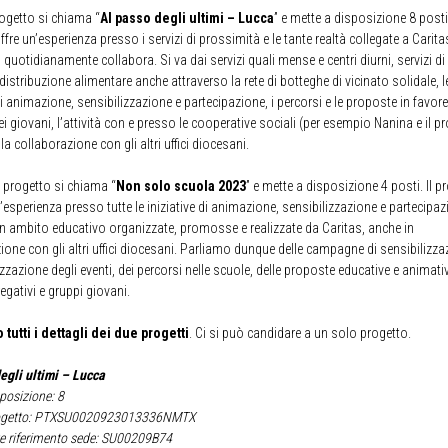
rogetto si chiama “
Al passo degli ultimi – Lucca
” e mette a disposizione 8 posti.
fre un’esperienza presso i servizi di prossimità e le tante realtà collegate a Carit
 quotidianamente collabora. Si va dai servizi quali mense e centri diurni, servizi di
distribuzione alimentare anche attraverso la rete di botteghe di vicinato solidale, l
di animazione, sensibilizzazione e partecipazione, i percorsi e le proposte in favore
ei giovani, l’attività con e presso le cooperative sociali (per esempio Nanina e il p
a collaborazione con gli altri uffici diocesani.
 progetto si chiama “
Non solo scuola 2023
” e mette a disposizione 4 posti. Il p
’esperienza presso tutte le iniziative di animazione, sensibilizzazione e partecipaz
n ambito educativo organizzate, promosse e realizzate da Caritas, anche in
ione con gli altri uffici diocesani. Parliamo dunque delle campagne di sensibilizza
zzazione degli eventi, dei percorsi nelle scuole, delle proposte educative e animativ
egativi e gruppi giovani.
 tutti i dettagli dei due progetti
. Ci si può candidare a un solo progetto.
egli ultimi – Lucca
sposizione: 8
rogetto: PTXSU0020923013336NMTX
e riferimento sede: SU00209B74