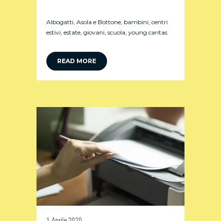
Albogatti
,
Asola e Bottone
,
bambini
,
centri
estivi
,
estate
,
giovani
,
scuola
,
young caritas
READ MORE
1 Aprile 2020