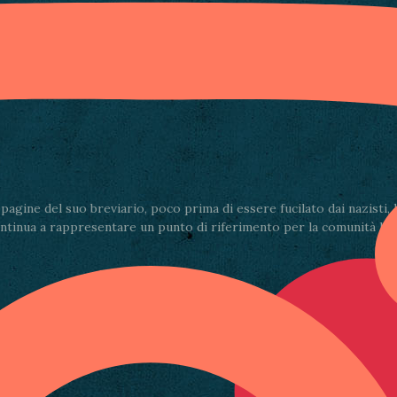
Condividi via email
gine del suo breviario, poco prima di essere fucilato dai nazisti, la
ontinua a rappresentare un punto di riferimento per la comunità lucch