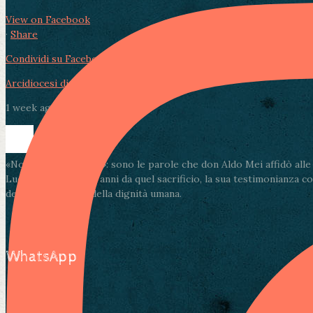
View on Facebook
·
Share
Condividi su Facebook
Condividi su Twitter
Condividi su LinkedIn
Arcidiocesi di Lucca
1 week ago
«Non muore l’amore»: sono le parole che don Aldo Mei affidò alle pa
Lucca. A ottantadue anni da quel sacrificio, la sua testimonianza c
della solidarietà e della dignità umana.
WhatsApp