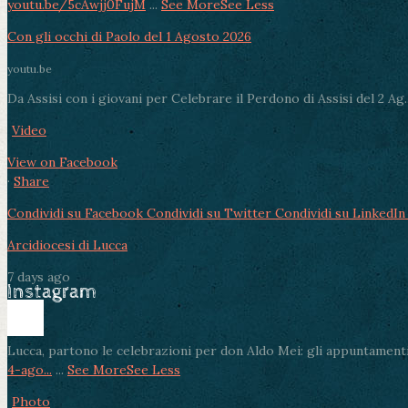
youtu.be/5cAwjj0FujM
...
See More
See Less
Con gli occhi di Paolo del 1 Agosto 2026
youtu.be
Da Assisi con i giovani per Celebrare il Perdono di Assisi del 2 Ag..
Video
View on Facebook
·
Share
Condividi su Facebook
Condividi su Twitter
Condividi su LinkedIn
Arcidiocesi di Lucca
7 days ago
Instagram
Lucca, partono le celebrazioni per don Aldo Mei: gli appuntamenti
4-ago...
...
See More
See Less
Photo