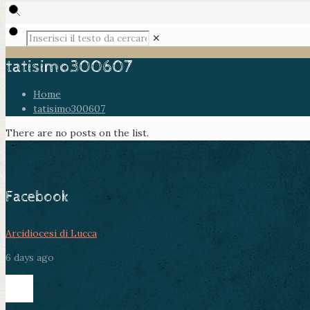
✕
tatisimo300607
Home
tatisimo300607
There are no posts on the list.
Facebook
Arcidiocesi di Lucca
6 days ago