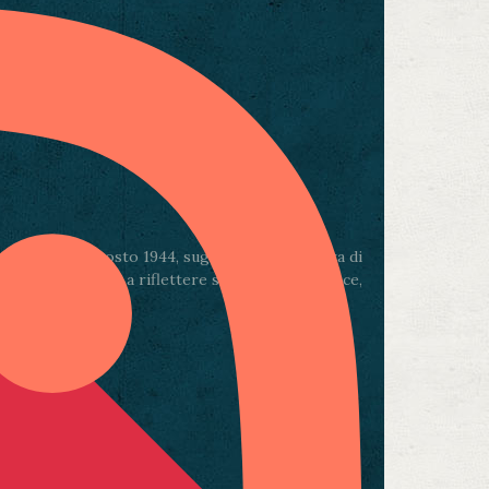
 sera del 4 agosto 1944, sugli spalti delle Mura di
ese e un invito a riflettere sul valore della pace,