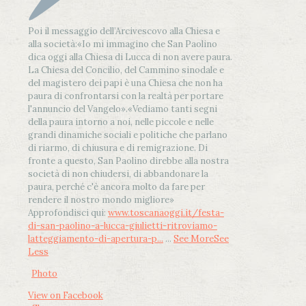
Poi il messaggio dell’Arcivescovo alla Chiesa e
alla società:
«Io mi immagino che San Paolino
dica oggi alla Chiesa di Lucca di non avere paura.
La Chiesa del Concilio, del Cammino sinodale e
del magistero dei papi è una Chiesa che non ha
paura di confrontarsi con la realtà per portare
l'annuncio del Vangelo»
.
«Vediamo tanti segni
della paura intorno a noi, nelle piccole e nelle
grandi dinamiche sociali e politiche che parlano
di riarmo, di chiusura e di remigrazione. Di
fronte a questo, San Paolino direbbe alla nostra
società di non chiudersi, di abbandonare la
paura, perché c'è ancora molto da fare per
rendere il nostro mondo migliore»
Approfondisci qui:
www.toscanaoggi.it/festa-
di-san-paolino-a-lucca-giulietti-ritroviamo-
latteggiamento-di-apertura-p...
...
See More
See
Less
Photo
View on Facebook