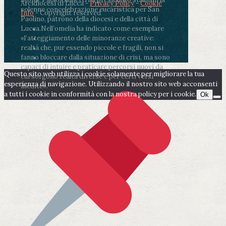
Arcidiocesi di Lucca -
Privacy Policy
-
Cookie
solenne concelebrazione eucaristica per San
Info
- Copyright reserved
Paolino, patrono della diocesi e della città di
Lucca.
Nell’omelia ha indicato come esemplare
«l’atteggiamento delle minoranze creative:
realtà che, pur essendo piccole e fragili, non si
fanno bloccare dalla situazione di crisi, ma sono
capaci di intuire e praticare percorsi nuovi da
Questo sito web utilizza i cookie solamente per migliorare la tua
cui sorgono realtà diverse e per certi versi
esperienza di navigazione. Utilizzando il nostro sito web acconsenti
inedite».
a tutti i cookie in conformità con la nostra policy per i cookie.
Ok