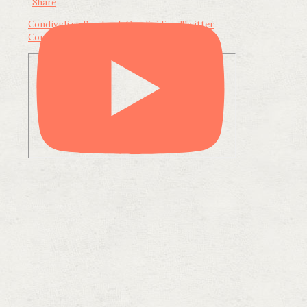
·
Share
Condividi su Facebook
Condividi su Twitter
Condividi su LinkedIn
Condividi via email