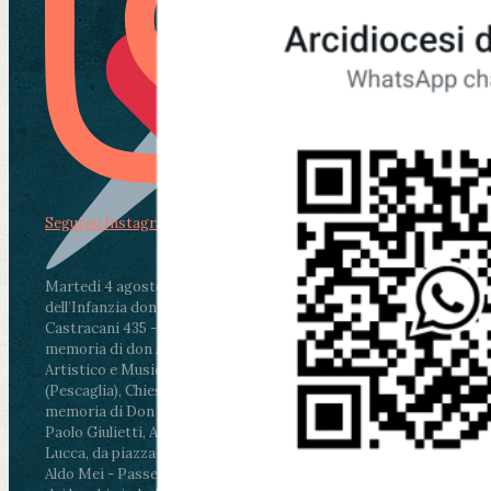
Segui su Instagram
Martedì 4 agosto2026
ore 11:30 - Lucca, Scuola
dell’Infanzia don Aldo Mei - Viale Castruccio
Castracani 435 - Inaugurazione murales in
memoria di don Aldo Mei curato dal Liceo
Artistico e Musicale “Passaglia”
.
ore 18 - Fiano
(Pescaglia), Chiesa parrocchiale - Messa in
memoria di Don Aldo Mei celebrata da mons.
Paolo Giulietti, Arcivescovo di Lucca
.
ore 20.30 -
Lucca, da piazza San Michele al Cippo di don
Aldo Mei - Passeggiata della Memoria in alcuni