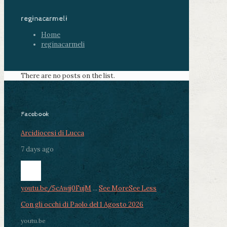
reginacarmeli
Home
reginacarmeli
There are no posts on the list.
Facebook
Arcidiocesi di Lucca
7 days ago
youtu.be/5cAwjj0FujM
...
See More
See Less
Con gli occhi di Paolo del 1 Agosto 2026
youtu.be