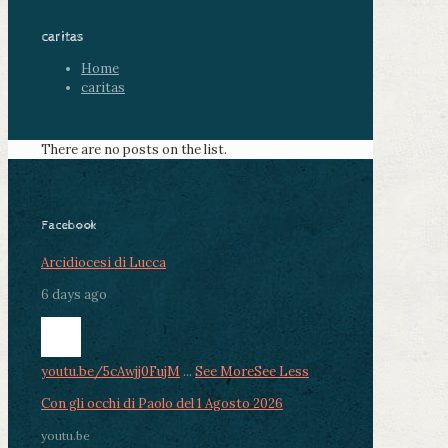
caritas
Home
caritas
There are no posts on the list.
Facebook
Arcidiocesi di Lucca
6 days ago
youtu.be/5cAwjj0FujM
...
See More
See Less
Con gli occhi di Paolo del 1 Agosto 2026
youtu.be