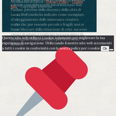
Arcidiocesi di Lucca -
Privacy Policy
-
Cookie
solenne concelebrazione eucaristica per San
Info
- Copyright reserved
Paolino, patrono della diocesi e della città di
Lucca.
Nell’omelia ha indicato come esemplare
«l’atteggiamento delle minoranze creative:
realtà che, pur essendo piccole e fragili, non si
fanno bloccare dalla situazione di crisi, ma sono
capaci di intuire e praticare percorsi nuovi da
Questo sito web utilizza i cookie solamente per migliorare la tua
cui sorgono realtà diverse e per certi versi
esperienza di navigazione. Utilizzando il nostro sito web acconsenti
inedite».
a tutti i cookie in conformità con la nostra policy per i cookie.
Ok