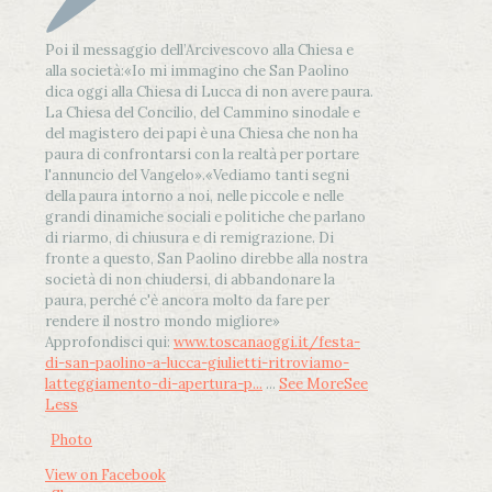
Poi il messaggio dell’Arcivescovo alla Chiesa e
alla società:
«Io mi immagino che San Paolino
dica oggi alla Chiesa di Lucca di non avere paura.
La Chiesa del Concilio, del Cammino sinodale e
del magistero dei papi è una Chiesa che non ha
paura di confrontarsi con la realtà per portare
l'annuncio del Vangelo»
.
«Vediamo tanti segni
della paura intorno a noi, nelle piccole e nelle
grandi dinamiche sociali e politiche che parlano
di riarmo, di chiusura e di remigrazione. Di
fronte a questo, San Paolino direbbe alla nostra
società di non chiudersi, di abbandonare la
paura, perché c'è ancora molto da fare per
rendere il nostro mondo migliore»
Approfondisci qui:
www.toscanaoggi.it/festa-
di-san-paolino-a-lucca-giulietti-ritroviamo-
latteggiamento-di-apertura-p...
...
See More
See
Less
Photo
View on Facebook