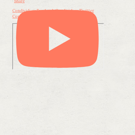
·
Share
Condividi su Facebook
Condividi su Twitter
Condividi su LinkedIn
Condividi via email