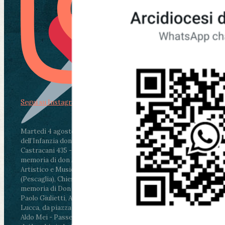
Segui su Instagram
Martedì 4 agosto2026
ore 11:30 - Lucca, Scuola
dell’Infanzia don Aldo Mei - Viale Castruccio
Castracani 435 - Inaugurazione murales in
memoria di don Aldo Mei curato dal Liceo
Artistico e Musicale “Passaglia”
.
ore 18 - Fiano
(Pescaglia), Chiesa parrocchiale - Messa in
memoria di Don Aldo Mei celebrata da mons.
Paolo Giulietti, Arcivescovo di Lucca
.
ore 20.30 -
Lucca, da piazza San Michele al Cippo di don
Aldo Mei - Passeggiata della Memoria in alcuni