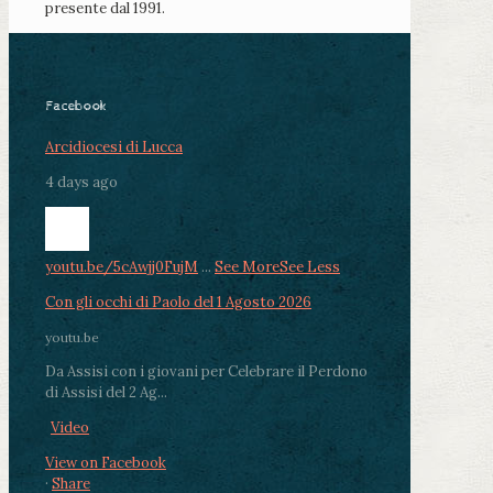
presente dal 1991.
Facebook
Arcidiocesi di Lucca
4 days ago
youtu.be/5cAwjj0FujM
...
See More
See Less
Con gli occhi di Paolo del 1 Agosto 2026
youtu.be
Da Assisi con i giovani per Celebrare il Perdono
di Assisi del 2 Ag...
Video
View on Facebook
·
Share