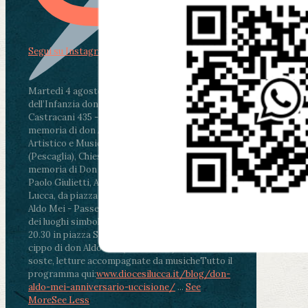
Segui su Instagram
Martedì 4 agosto2026
ore 11:30 - Lucca, Scuola
dell’Infanzia don Aldo Mei - Viale Castruccio
Castracani 435 - Inaugurazione murales in
memoria di don Aldo Mei curato dal Liceo
Artistico e Musicale “Passaglia”
.
ore 18 - Fiano
(Pescaglia), Chiesa parrocchiale - Messa in
memoria di Don Aldo Mei celebrata da mons.
Paolo Giulietti, Arcivescovo di Lucca
.
ore 20.30 -
Lucca, da piazza San Michele al Cippo di don
Aldo Mei - Passeggiata della Memoria in alcuni
dei luoghi simbolo della città. Ritrovo alle ore
20.30 in piazza San Michele con conclusione al
cippo di don Aldo Mei (Porta Elisa). Durante le
soste, letture accompagnate da musiche
Tutto il
programma qui:
www.diocesilucca.it/blog/don-
aldo-mei-anniversario-uccisione/
...
See
More
See Less