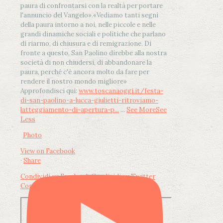
paura di confrontarsi con la realtà per portare
l'annuncio del Vangelo»
.
«Vediamo tanti segni
della paura intorno a noi, nelle piccole e nelle
grandi dinamiche sociali e politiche che parlano
di riarmo, di chiusura e di remigrazione. Di
fronte a questo, San Paolino direbbe alla nostra
società di non chiudersi, di abbandonare la
paura, perché c'è ancora molto da fare per
rendere il nostro mondo migliore»
Approfondisci qui:
www.toscanaoggi.it/festa-
di-san-paolino-a-lucca-giulietti-ritroviamo-
latteggiamento-di-apertura-p...
...
See More
See
Less
Photo
View on Facebook
·
Share
Condividi su Facebook
Condividi su Twitter
Condividi su LinkedIn
Condividi via email