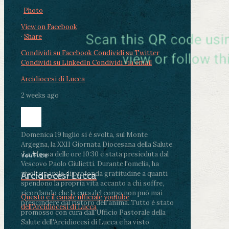
Photo
View on Facebook
·
Share
Condividi su Facebook
Condividi su Twitter
Condividi su LinkedIn
Condividi via email
Arcidiocesi di Lucca
2 weeks ago
Domenica 19 luglio si è svolta, sul Monte
Argegna, la XXII Giornata Diocesana della Salute.
.
La Messa delle ore 10:30 è stata presieduta dal
YouTube
Vescovo Paolo Giulietti. Durante l'omelia, ha
rivolto parole di profonda gratitudine a quanti
Arcidiocesi Lucca
spendono la propria vita accanto a chi soffre,
ricordando che la cura del corpo non può mai
Questo è il canale ufficiale youtube
prescindere dal ristoro dell'anima.
.
Tutto è stato
dell'Arcidiocesi di Lucca
promosso con cura dall'Ufficio Pastorale della
Salute dell'Arcidiocesi di Lucca e ha visto