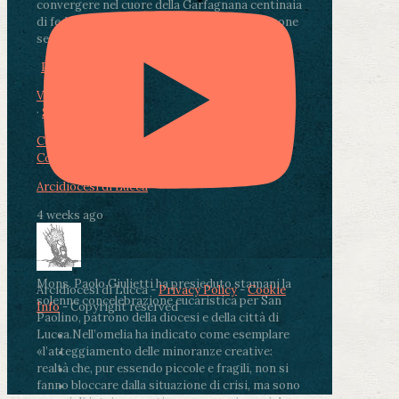
convergere nel cuore della Garfagnana centinaia
di fedeli, operatori sanitari, volontari e persone
segnate dalla malattia.
...
See More
See Less
Photo
View on Facebook
·
Share
Condividi su Facebook
Condividi su Twitter
Condividi su LinkedIn
Condividi via email
Arcidiocesi di Lucca
4 weeks ago
Mons. Paolo Giulietti ha presieduto stamani la
Arcidiocesi di Lucca -
Privacy Policy
-
Cookie
solenne concelebrazione eucaristica per San
Info
- Copyright reserved
Paolino, patrono della diocesi e della città di
Lucca.
Nell’omelia ha indicato come esemplare
«l’atteggiamento delle minoranze creative:
realtà che, pur essendo piccole e fragili, non si
fanno bloccare dalla situazione di crisi, ma sono