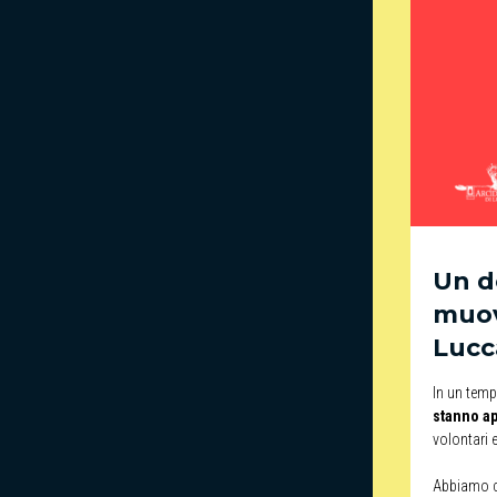
Un d
muov
Lucc
In un tempo
stanno ap
volontari 
Abbiamo c