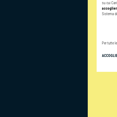
su cui Cari
accoglien
Sistema di
Per tutte 
ACCOGLI