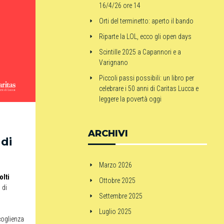
16/4/26 ore 14
Orti del terminetto: aperto il bando
Riparte la LOL, ecco gli open days
Scintille 2025 a Capannori e a
Varignano
Piccoli passi possibili: un libro per
celebrare i 50 anni di Caritas Lucca e
leggere la povertà oggi
ARCHIVI
 di
Marzo 2026
olti
Ottobre 2025
 di
Settembre 2025
Luglio 2025
coglienza