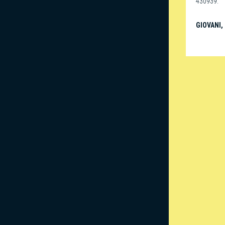
430939.
GIOVANI
,