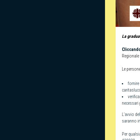
La graduat
Cliccand
Regionale 
Le persone
fornire
caritaslu
verific
necessari 
L’avvio de
saranno in
Per qualsi