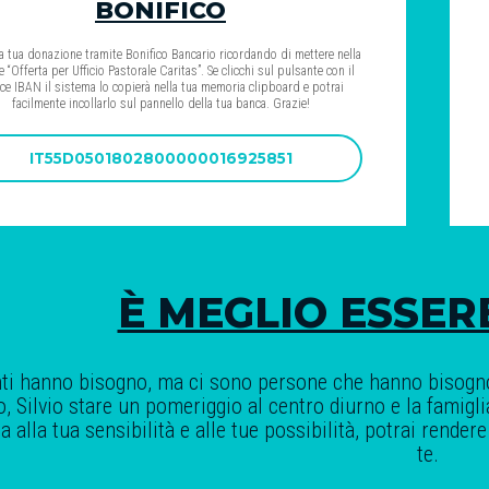
BONIFICO
 la tua donazione tramite Bonifico Bancario ricordando di mettere nella
e “Offerta per Ufficio Pastorale Caritas”. Se clicchi sul pulsante con il
ce IBAN il sistema lo copierà nella tua memoria clipboard e potrai
facilmente incollarlo sul pannello della tua banca. Grazie!
IT55D0501802800000016925851
È MEGLIO ESSER
nti hanno bisogno, ma ci sono persone che hanno bisogno
 Silvio stare un pomeriggio al centro diurno e la famiglia 
na alla tua sensibilità e alle tue possibilità, potrai rend
te.