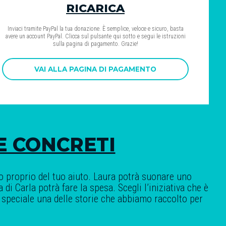
RICARICA
Inviaci tramite PayPal la tua donazione. È semplice, veloce e sicuro, basta
avere un account PayPal. Clicca sul pulsante qui sotto e segui le istruzioni
sulla pagina di pagamento. Grazie!
VAI ALLA PAGINA DI PAGAMENTO
E CONCRETI
 proprio del tuo aiuto. Laura potrà suonare uno
di Carla potrà fare la spesa. Scegli l’iniziativa che è
ere speciale una delle storie che abbiamo raccolto per