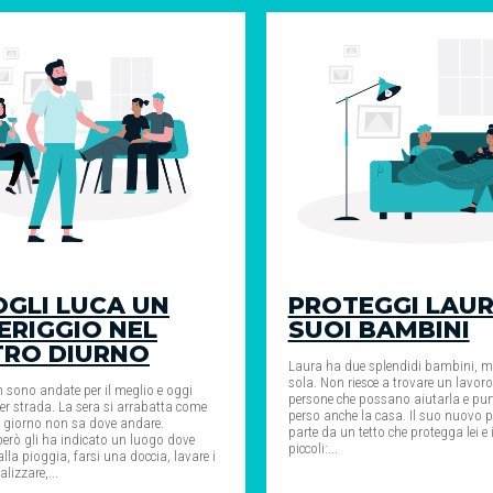
GLI LUCA UN
PROTEGGI LAURA
RIGGIO NEL
SUOI BAMBINI
TRO DIURNO
Laura ha due splendidi bambini, m
sola. Non riesce a trovare un lavor
n sono andate per il meglio e oggi
persone che possano aiutarla e pu
er strada. La sera si arrabatta come
perso anche la casa. Il suo nuovo p
 giorno non sa dove andare.
parte da un tetto che protegga lei e 
erò gli ha indicato un luogo dove
piccoli:...
alla pioggia, farsi una doccia, lavare i
alizzare,...