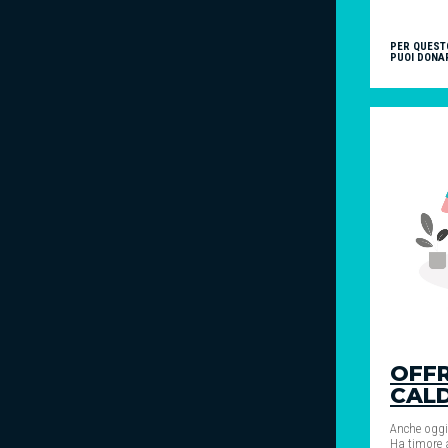
PER QUEST
PUOI DONA
OFFR
CAL
Anche oggi
Ha timore a