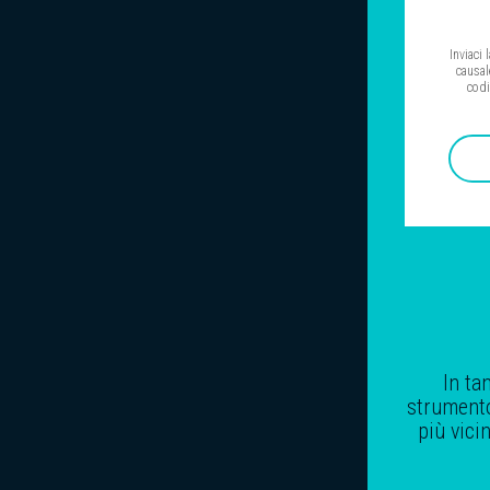
Inviaci
causal
codi
In ta
strumento,
più vici