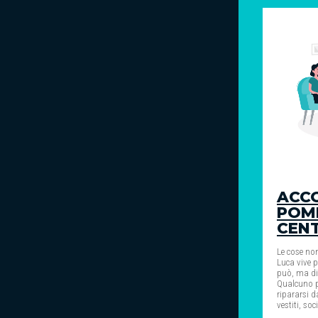
ACCO
POME
CEN
Le cose no
Luca vive p
può, ma di
Qualcuno p
ripararsi d
vestiti, soci