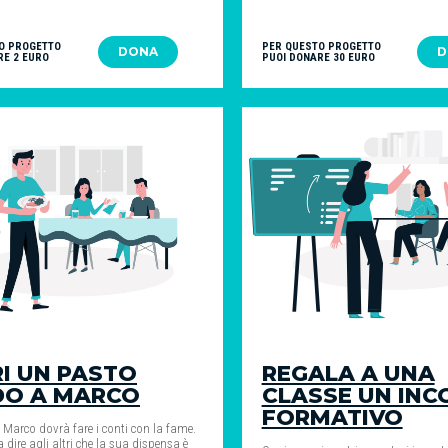
O PROGETTO
PER QUESTO PROGETTO
DONA
D
RE 2 EURO
PUOI DONARE 30 EURO
I UN PASTO
REGALA A UNA
DO A MARCO
CLASSE UN IN
FORMATIVO
 Marco dovrà fare i conti con la fame.
 dire agli altri che la sua dispensa è