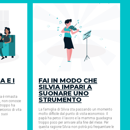
 E I
FAI IN MODO CHE
SILVIA IMPARI A
SUONARE UNO
a è rimasta
STRUMENTO
o, non conosce
rtroppo ha
La famiglia di Silvia sta passando un momento
ercorso di vita
molto difficile dal punto di vista economico. Il
i suoi
papà ha perso il lavoro e la mamma guadagna
troppo poco per arrivare alla fine del mese. Per
questa ragione Silvia non potrà più frequentare le