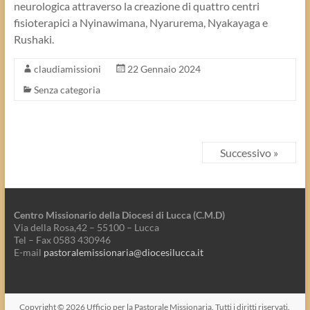
neurologica attraverso la creazione di quattro centri
fisioterapici a Nyinawimana, Nyarurema, Nyakayaga e
Rushaki.
claudiamissioni
22 Gennaio 2024
Senza categoria
Successivo »
Centro Missionario della Diocesi di Lucca (C.M.D)
Via della Rosa,42 – 55100 – Lucca
Tel – Fax 0583 430946
E-mail
pastoralemissionaria@diocesilucca.it
Copyright © 2026
Ufficio per la Pastorale Missionaria
. Tutti i diritti riservati.