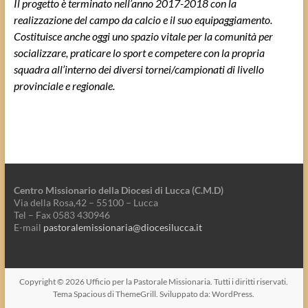
Il progetto è terminato nell’anno 2017-2018 con la
realizzazione del campo da calcio e il suo equipaggiamento.
Costituisce anche oggi uno spazio vitale per la comunità per
socializzare, praticare lo sport e competere con la propria
squadra all’interno dei diversi tornei/campionati di livello
provinciale e regionale.
Centro Missionario della Diocesi di Lucca (C.M.D)
Via della Rosa,42 – 55100 – Lucca
Tel – Fax 0583 430946
E-mail
pastoralemissionaria@diocesilucca.it
Copyright © 2026
Ufficio per la Pastorale Missionaria
. Tutti i diritti riservati.
Tema
Spacious
di ThemeGrill. Sviluppato da:
WordPress
.