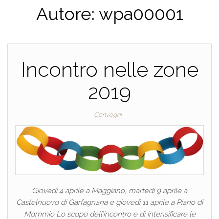
Autore:
wpa00001
Incontro nelle zone
2019
Convegni
Giovedì 4 aprile a Maggiano, martedi 9 aprile a
Castelnuovo di Garfagnana e giovedì 11 aprile a Piano di
Mommio Lo scopo dell’incontro e di intensificare le