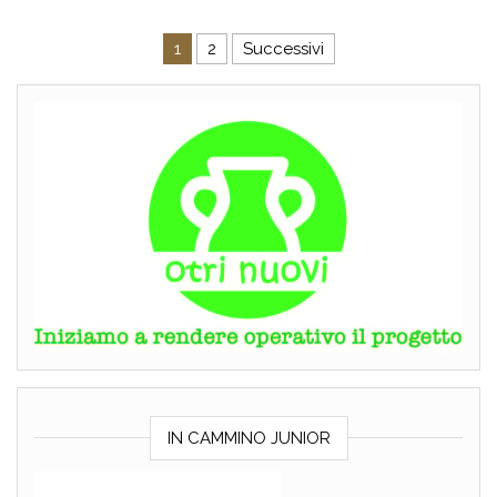
Paginazione degli articoli
1
2
Successivi
IN CAMMINO JUNIOR