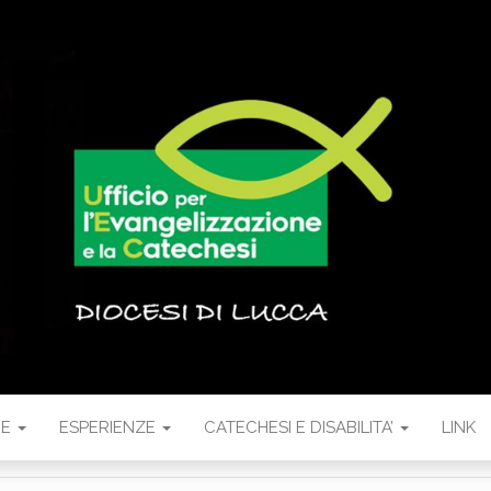
NE
ESPERIENZE
CATECHESI E DISABILITA’
LINK