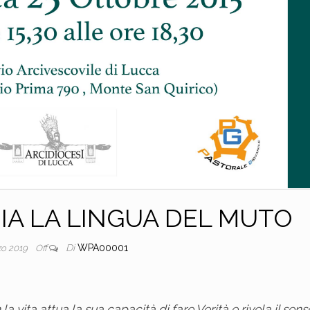
IOIA LA LINGUA DEL MUTO
Di
WPA00001
zo 2019
Off
a vita attua la sua capacità di fare Verità e rivela il sens