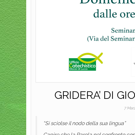
GRIDERA’ DI G
7 Mar
“Si sciolse il nodo della sua lingua”
Capire che la Parola nel confronto con l