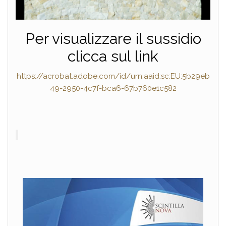
Per visualizzare il sussidio
clicca sul link
https://acrobat.adobe.com/id/urn:aaid:sc:EU:5b29eb
49-2950-4c7f-bca6-67b760e1c582