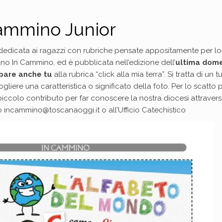
ammino Junior
 dedicata ai ragazzi con rubriche pensate appositamente per lo
ano In Cammino, ed è pubblicata nell’edizione dell’
ultima dom
pare anche tu
alla rubrica “click alla mia terra”. Si tratta di un t
re una caratteristica o significato della foto. Per lo scatto 
piccolo contributo per far conoscere la nostra diocesi attravers
zzo incammino@toscanaoggi.it o all’Ufficio Catechistico