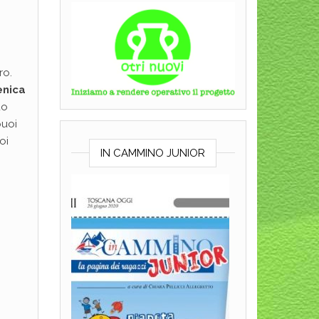
ro.
enica
uo
puoi
oi
IN CAMMINO JUNIOR