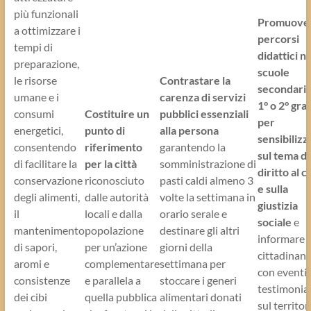
più funzionali
Promuove
a ottimizzare i
percorsi
tempi di
didattici ne
preparazione,
scuole
le risorse
Contrastare la
secondarie
umane e i
carenza di servizi
1° o 2° gra
consumi
Costituire un
pubblici essenziali
per
energetici,
punto di
alla persona
sensibilizz
consentendo
riferimento
garantendo la
sul tema de
di facilitare la
per la città
somministrazione di
diritto al c
conservazione
riconosciuto
pasti caldi almeno 3
e sulla
degli alimenti,
dalle autorità
volte la settimana in
giustizia
il
locali e dalla
orario serale e
sociale
e
mantenimento
popolazione
destinare gli altri
informare l
di sapori,
per un’azione
giorni della
cittadinan
aromi e
complementare
settimana per
con eventi 
consistenze
e parallela a
stoccare i generi
testimonia
dei cibi
quella pubblica
alimentari donati
sul territor