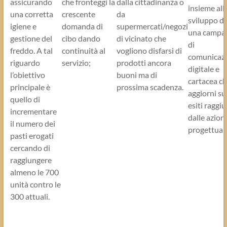
assicurando
che fronteggi la
dalla cittadinanza o
insieme all
una corretta
crescente
da
sviluppo di
igiene e
domanda di
supermercati/negozi
una campa
gestione del
cibo dando
di vicinato che
di
freddo. A tal
continuità al
vogliono disfarsi di
comunicaz
riguardo
servizio;
prodotti ancora
digitale e
l’obiettivo
buoni ma di
cartacea c
principale è
prossima scadenza.
aggiorni su
quello di
esiti raggiu
incrementare
dalle azioni
il numero dei
progettuali
pasti erogati
cercando di
raggiungere
almeno le 700
unità contro le
300 attuali.