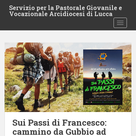
S
Servizio per la Pastorale Giovanile e
k
Vocazionale Arcidiocesi di Lucca
i
TOGGLE
p
t
o
m
a
i
n
c
o
n
t
e
n
t
Sui Passi di Francesco:
cammino da Gubbio ad