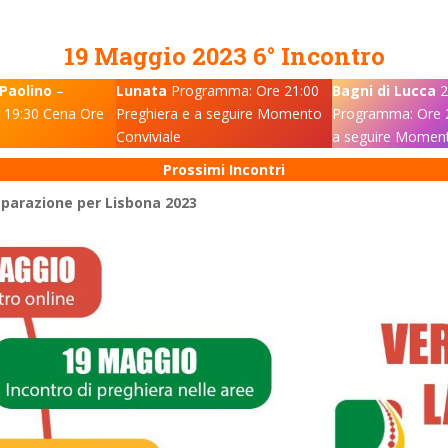
19 Maggio 2023 6° Incontro
 Paolino
–
Lunata
Programma: Ore 21:00
Bagni di Lucca
2
e 19:30 Cena Ore
Preghiera e a seguire Momento
Programma: Ore 2
Conviviale
a seguire Moment
Prossimi Incontri
reparazione per Lisbona 2023