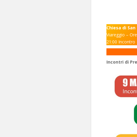
Chiesa di San
Viareggio – Or
21:00 Incontro
Incontri di P