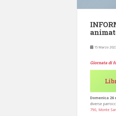
INFORM
animat
15 Marzo 202
Giornata di f
Lib
Domenica 26 m
diverse parrocch
790, Monte San