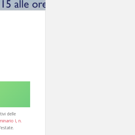
ivi delle
inario I, n.
’estate.