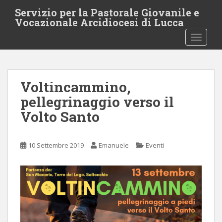
S
Servizio per la Pastorale Giovanile e
k
Vocazionale Arcidiocesi di Lucca
i
TOGGLE
p
t
o
m
Voltincammino,
a
i
pellegrinaggio verso il
n
Volto Santo
c
o
n
10 Settembre 2019
Emanuele
Eventi
t
e
n
t