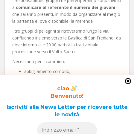
I responsabili dei gruppi che parteciperanno sono invitati
a
comunicare al referente il numero dei giovani
che saranno presenti, in modo da organizzare al meglio
la partenza e, ove disponibile, la merenda.
I tre gruppi di pellegrini si ritroveranno lungo la via,
confluendo insieme verso la Basilica di San Frediano, da
dove intorno alle 20.00 partirà la tradizionale
processione verso il Volto Santo.
Necessario per il cammino:
abbigliamento comodo;
una maglietta della PG (chi non ce l’ha potrà
prenderne una presso i punti di partenza con
ciao
un’offerta minima di 3 euro);
Benvenuto!
acqua e qualcosa per rifocillarsi durante il giorno.
Iscriviti alla News Letter per ricevere tutte
le novità
Navigazione
Cammina e Vivi: pellegrinaggio Lucca-Argegna (5-9 agosto 2019)
articoli