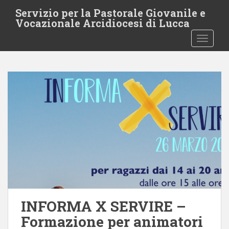
S
Servizio per la Pastorale Giovanile e
k
Vocazionale Arcidiocesi di Lucca
i
TOGGLE
p
t
o
m
a
i
n
c
o
n
t
e
n
t
INFORMA X SERVIRE –
Formazione per animatori