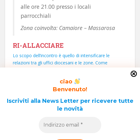
alle ore 21.00 presso i locali
parrocchiali
Zona coinvolta: Camaiore – Massarosa
RI-ALLACCIARE
Lo scopo dell’incontro è quello di intensificare le
relazioni tra gli uffici diocesani e le zone. Come
annunciato a inizio anno, al posto di proporre il
convegno diocesano abbiamo scelto di favorire
ciao
appuntamenti nelle zone per incontrare il maggior
Benvenuto!
numero di catechisti ed educatori e stabilire con loro
una “sana” relazione pastorale.
Iscriviti alla News Letter per ricevere tutte
le novità
Navigazione
GMG 2019: da PANAMA a VIAREGGIO (26-27 gennaio)
articoli