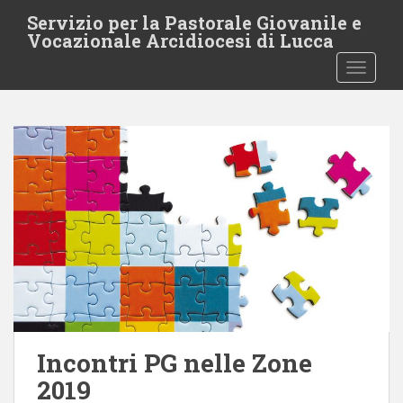
S
Servizio per la Pastorale Giovanile e
k
Vocazionale Arcidiocesi di Lucca
i
TOGGLE
p
t
o
m
a
i
n
c
o
n
t
e
n
t
Incontri PG nelle Zone
2019