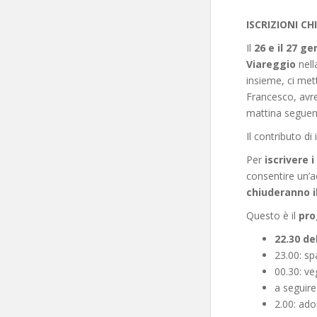
ISCRIZIONI CH
Il
26 e il 27 g
Viareggio
nel
insieme, ci me
Francesco, avr
mattina seguen
Il contributo di 
Per
iscrivere i
consentire un’a
chiuderanno i
Questo è il
pro
22.30 de
23.00: s
00.30: veg
a seguire
2.00: ad