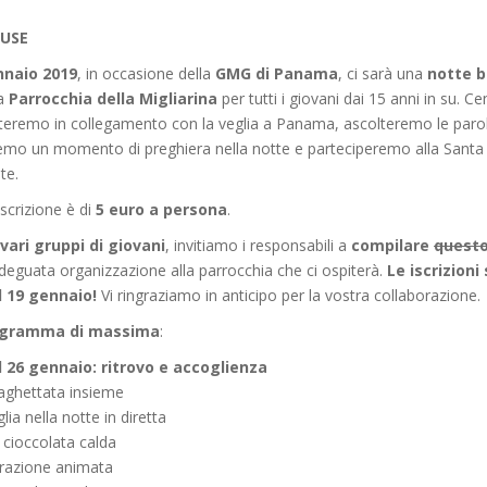
IUSE
ennaio 2019
, in occasione della
GMG di Panama
, ci sarà una
notte b
la
Parrocchia della Migliarina
per tutti i giovani dai 15 anni in su. 
tteremo in collegamento con la veglia a Panama, ascolteremo le paro
emo un momento di preghiera nella notte e parteciperemo alla Santa
te.
iscrizione è di
5 euro a persona
.
 vari gruppi di giovani
, invitiamo i responsabili a
compilare
quest
deguata organizzazione alla parrocchia che ci ospiterà.
Le iscrizioni 
l 19 gennaio!
Vi ringraziamo in anticipo per la vostra collaborazione.
gramma di massima
:
l 26 gennaio: ritrovo e accoglienza
paghettata insieme
lia nella notte in diretta
 cioccolata calda
orazione animata