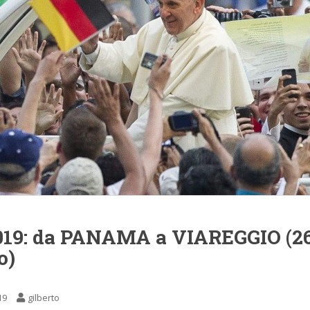
19: da PANAMA a VIAREGGIO (2
o)
19
gilberto